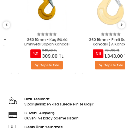
G80 10mm - Kuş Gözlü
G80 16mm - Pimli Sapan
Emniyetli Sapan Kancası
Kancası ( A Kanca )
348,40 TL
1.511,90 TL
%11
%11
309,00 TL
1.343,00 TL
Sepete Ekle
Sepete Ekle
Hızlı Teslimat
Siparişleriniz en kısa sürede elinize ulaşır.
Güvenli Alışveriş
Güvenli ve kolay ödeme sistemi
Geniş Ürün Yelpazesi