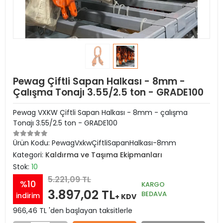
Pewag Çiftli Sapan Halkası - 8mm -
Çalışma Tonajı 3.55/2.5 ton - GRADE100
Pewag VXKW Çiftli Sapan Halkası - 8mm - çalışma
Tonajı 3.55/2.5 ton - GRADE100
Ürün Kodu:
PewagVxkwÇiftliSapanHalkası-8mm
Kategori:
Kaldırma ve Taşıma Ekipmanları
Stok:
10
5.221,09 TL
%10
KARGO
3.897,02 TL
BEDAVA
indirim
+ KDV
966,46 TL 'den başlayan taksitlerle