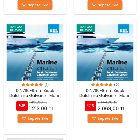
Sepete Ekle
Sepete Ekle
KARGO
KARGO
BEDAVA
BEDAVA
(1)
(2)
DIN766-6mm Sıcak
DIN766-8mm Sıcak
Daldırma Galvanizli Marin
Daldırma Galvanizli Marin
Zinciri
Zinciri
1.433,90 TL
2.444,00 TL
%15
%15
1.213,00 TL
2.068,00 TL
Sepete Ekle
Sepete Ekle