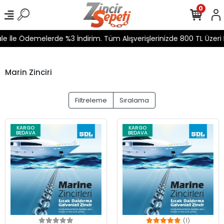
0
e İle Ödemelerde %3 İndirim. Tüm Alışverişlerinizde 800 TL Üzeri 
Marin Zinciri
Filtreleme
Sıralama
KARGO
KARGO
BEDAVA
BEDAVA
(1)