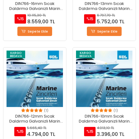
DIN766-16mm Sıcak
DIN766-13mm Sıcak
Daldırma Galvanizli Marin
Daldırma Galvanizli Marin
Zinciri
Zinciri
10.115,30 TL
6.797,70 TL
%15
%15
8.559,00 TL
5.752,00 TL
Sepete Ekle
Sepete Ekle
KARGO
KARGO
BEDAVA
BEDAVA
(1)
(1)
DIN766-12mm Sıcak
DIN766-10mm Sıcak
Daldırma Galvanizli Marin
Daldırma Galvanizli Marin
Zinciri
Zinciri
5.665,40 TL
4.013,10 TL
%15
%15
4.794,00 TL
3.396,00 TL