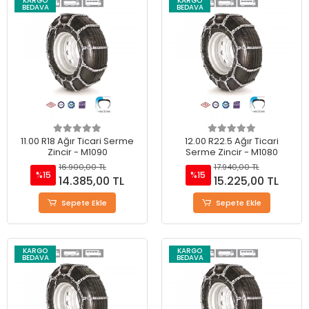
KARGO
KARGO
BEDAVA
BEDAVA
11.00 R18 Ağır Ticari Serme
12.00 R22.5 Ağır Ticari
Zincir - M1090
Serme Zincir - M1080
16.900,00 TL
17.940,00 TL
%15
%15
14.385,00 TL
15.225,00 TL
Sepete Ekle
Sepete Ekle
KARGO
KARGO
BEDAVA
BEDAVA