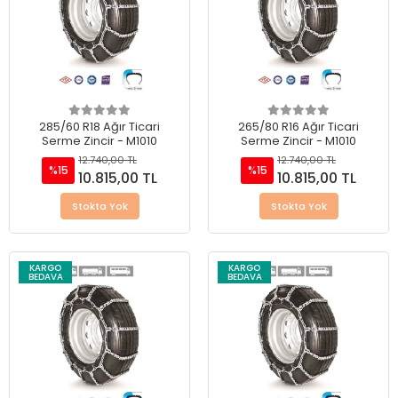
285/60 R18 Ağır Ticari
265/80 R16 Ağır Ticari
Serme Zincir - M1010
Serme Zincir - M1010
12.740,00 TL
12.740,00 TL
%15
%15
10.815,00 TL
10.815,00 TL
Stokta Yok
Stokta Yok
KARGO
KARGO
BEDAVA
BEDAVA