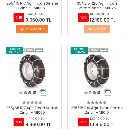
255/75 R17 Ağır Ticari Serme
35/12.5 R20 Ağır Ticari
Zincir - M1005
Serme Zincir - M1025
11.440,00 TL
14.300,00 TL
%16
%15
9.660,00 TL
12.180,00 TL
Sepete Ekle
Stokta Yok
KARGO
KARGO
BEDAVA
BEDAVA
265/65 R17 Ağır Ticari Serme
275/75 R16 Ağır Ticari Serme
Zincir - M1005
Zincir - M1010
11.440,00 TL
12.740,00 TL
%16
%15
9.660,00 TL
10.815,00 TL