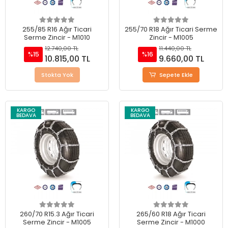
255/85 R16 Ağır Ticari
255/70 R18 Ağır Ticari Serme
Serme Zincir - M1010
Zincir - M1005
12.740,00 TL
11.440,00 TL
%15
%16
10.815,00 TL
9.660,00 TL
Stokta Yok
Sepete Ekle
KARGO
KARGO
BEDAVA
BEDAVA
260/70 R15.3 Ağır Ticari
265/60 R18 Ağır Ticari
Serme Zincir - M1005
Serme Zincir - M1000