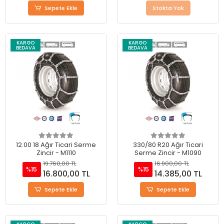
Sepete Ekle
Stokta Yok
KARGO
KARGO
BEDAVA
BEDAVA
12.00 18 Ağır Ticari Serme
330/80 R20 Ağır Ticari
Zincir - M1110
Serme Zincir - M1090
19.760,00 TL
16.900,00 TL
%15
%15
16.800,00 TL
14.385,00 TL
Sepete Ekle
Sepete Ekle