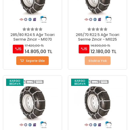
285/80 R24.5 Ağır Ticari
265/70 R22.5 Ağır Ticari
Serme Zincir - M1070
Serme Zincir - M1025
17.420,00 TL
14.300,00 TL
%15
%15
14.805,00 TL
12.180,00 TL
Sepete Ekle
Stokta Yok
KARGO
KARGO
BEDAVA
BEDAVA