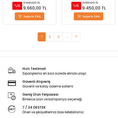
11.440,00 TL
11.180,00 TL
%16
%15
9.660,00 TL
9.450,00 TL
Sepete Ekle
Sepete Ekle
1
2
3
...
7
Hızlı Teslimat
Siparişleriniz en kısa sürede elinize ulaşır.
Güvenli Alışveriş
Güvenli ve kolay ödeme sistemi
Geniş Ürün Yelpazesi
Binlerce ürün ve kampanya seçeneği
7 / 24 DESTEK
Öneri ve şikayetlerinizi bize iletebilirsiniz.