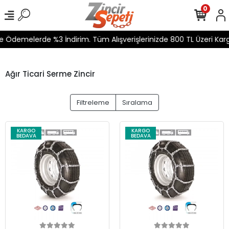
0
 Ödemelerde %3 İndirim. Tüm Alışverişlerinizde 800 TL Üzeri Kargo
Ağır Ticari Serme Zincir
Filtreleme
Sıralama
KARGO
KARGO
BEDAVA
BEDAVA