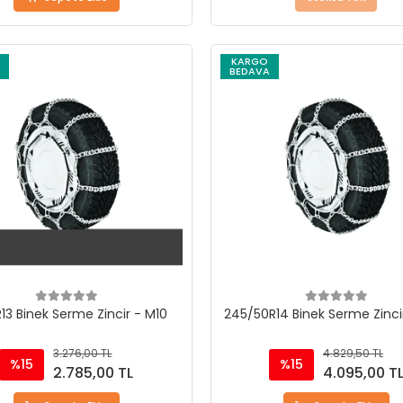
KARGO
BEDAVA
R13 Binek Serme Zincir - M10
245/50R14 Binek Serme Zinci
3.276,00 TL
4.829,50 TL
%15
%15
2.785,00 TL
4.095,00 T