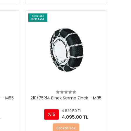
KARGO
BEDAVA
r - M85
210/75R14 Binek Serme Zincir - M85
4.829,50 TL
%15
L
4.095,00 TL
Stokta Yok