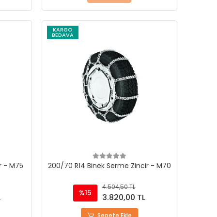
KARGO
BEDAVA
r - M75
200/70 R14 Binek Serme Zincir - M70
4.504,50 TL
%15
L
3.820,00 TL
Sepete Ekle