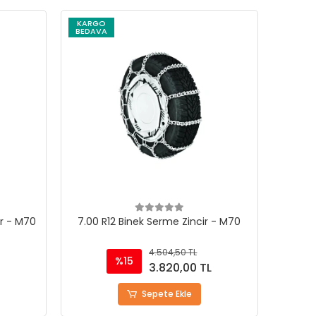
KARGO
BEDAVA
ir - M70
7.00 R12 Binek Serme Zincir - M70
4.504,50 TL
%15
L
3.820,00 TL
Sepete Ekle