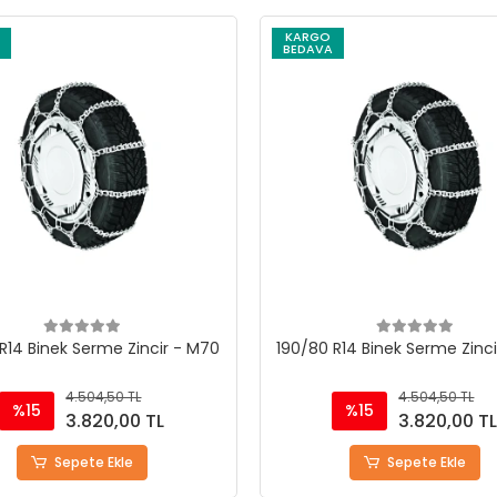
KARGO
BEDAVA
R14 Binek Serme Zincir - M70
190/80 R14 Binek Serme Zinc
4.504,50 TL
4.504,50 TL
%15
%15
3.820,00 TL
3.820,00 T
Sepete Ekle
Sepete Ekle