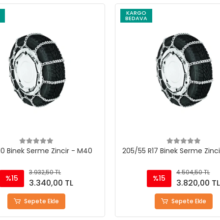
KARGO
BEDAVA
10 Binek Serme Zincir - M40
205/55 R17 Binek Serme Zinc
3.932,50 TL
4.504,50 TL
%15
%15
3.340,00 TL
3.820,00 T
Sepete Ekle
Sepete Ekle