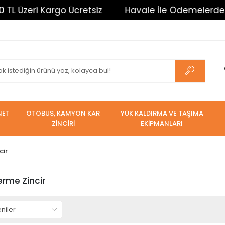
i Kargo Ücretsiz
Havale İle Ödemelerde %3 İndiri
NET
OTOBÜS, KAMYON KAR
YÜK KALDIRMA VE TAŞIMA
ZİNCİRİ
EKİPMANLARI
cir
erme Zincir