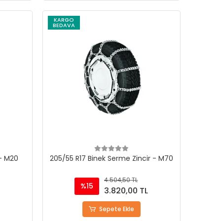
KARGO
BEDAVA
 - M20
205/55 R17 Binek Serme Zincir - M70
4.504,50 TL
%15
L
3.820,00 TL
Sepete Ekle