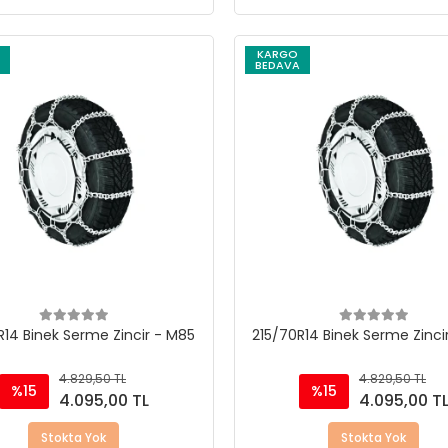
KARGO
BEDAVA
R14 Binek Serme Zincir - M85
215/70R14 Binek Serme Zinci
4.829,50 TL
4.829,50 TL
%15
%15
4.095,00 TL
4.095,00 T
Stokta Yok
Stokta Yok