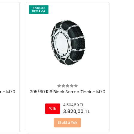
KARGO
BEDAVA
ir - M70
205/60 R16 Binek Serme Zincir - M70
4.504,50 TL
%15
L
3.820,00 TL
Stokta Yok