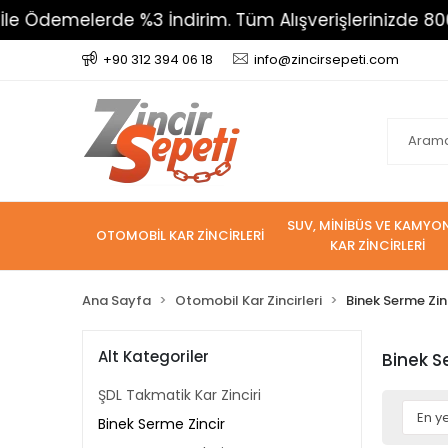
elerde %3 İndirim. Tüm Alışverişlerinizde 800 TL Üzer
+90 312 394 06 18
info@zincirsepeti.com
SUV, MİNİBÜS VE KAMYO
OTOMOBİL KAR ZİNCİRLERİ
KAR ZİNCİRLERİ
Ana Sayfa
Otomobil Kar Zincirleri
Binek Serme Zin
Alt Kategoriler
Binek S
ŞDL Takmatik Kar Zinciri
Binek Serme Zincir