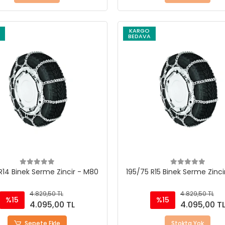
KARGO
BEDAVA
R14 Binek Serme Zincir - M80
195/75 R15 Binek Serme Zinci
4.829,50 TL
4.829,50 TL
%15
%15
4.095,00 TL
4.095,00 T
Sepete Ekle
Stokta Yok