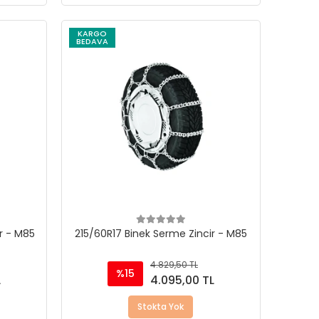
KARGO
BEDAVA
r - M85
215/60R17 Binek Serme Zincir - M85
4.829,50 TL
%15
L
4.095,00 TL
Stokta Yok