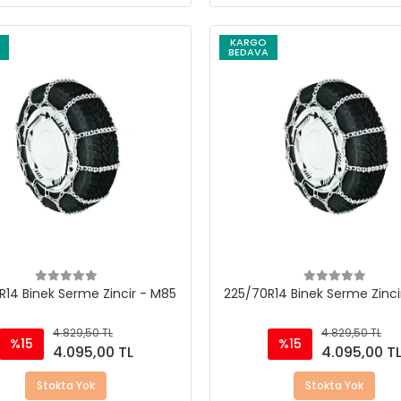
KARGO
BEDAVA
R14 Binek Serme Zincir - M85
225/70R14 Binek Serme Zinci
4.829,50 TL
4.829,50 TL
%15
%15
4.095,00 TL
4.095,00 T
Stokta Yok
Stokta Yok