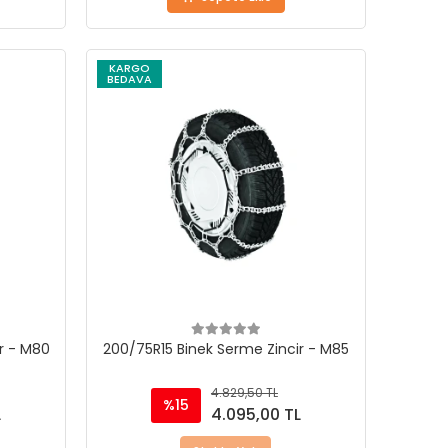
KARGO
BEDAVA
r - M80
200/75R15 Binek Serme Zincir - M85
4.829,50 TL
%15
L
4.095,00 TL