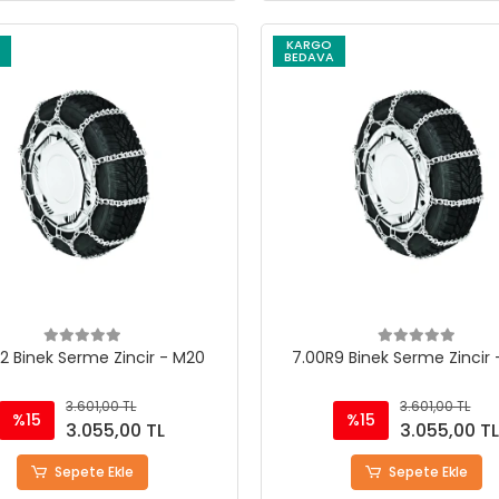
KARGO
BEDAVA
12 Binek Serme Zincir - M20
7.00R9 Binek Serme Zincir
3.601,00 TL
3.601,00 TL
%15
%15
3.055,00 TL
3.055,00 T
Sepete Ekle
Sepete Ekle