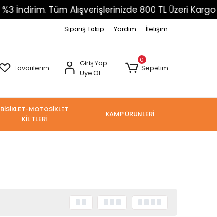
m. Tüm Alışverişlerinizde 800 TL Üzeri Kargo Ücretsiz
Sipariş Takip
Yardım
İletişim
0
Giriş Yap
Favorilerim
Sepetim
Üye Ol
BİSİKLET-MOTOSİKLET
KAMP ÜRÜNLERİ
KİLİTLERİ