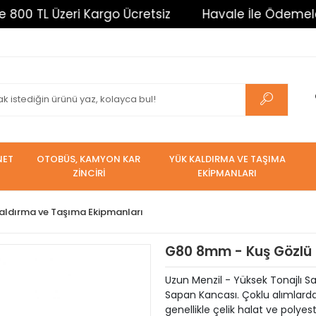
TL Üzeri Kargo Ücretsiz
Havale İle Ödemelerde %3
NET
OTOBÜS, KAMYON KAR
YÜK KALDIRMA VE TAŞIMA
ZİNCİRİ
EKİPMANLARI
aldırma ve Taşıma Ekipmanları
G80 8mm - Kuş Gözlü 
Uzun Menzil - Yüksek Tonajlı
Sapan Kancası. Çoklu alımlarda
genellikle çelik halat ve polye