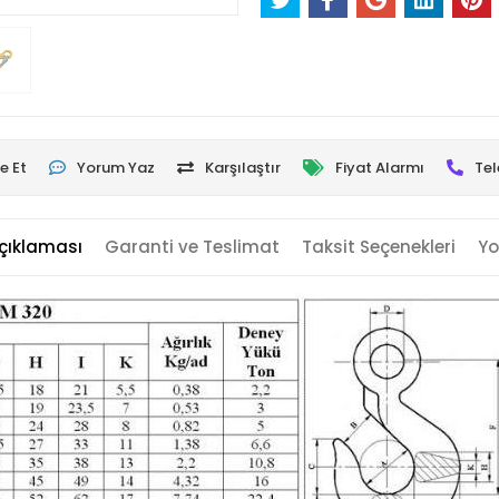
e Et
Yorum Yaz
Karşılaştır
Fiyat Alarmı
Tel
çıklaması
Garanti ve Teslimat
Taksit Seçenekleri
Yo