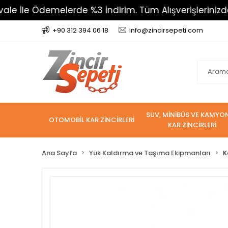
le Ödemelerde %3 İndirim. Tüm Alışverişlerinizde 800 
+90 312 394 06 18
info@zincirsepeti.com
SUV, MİNİBÜS VE KAMYO
OTOMOBİL KAR ZİNCİRLERİ
KAR ZİNCİRLERİ
Ana Sayfa
Yük Kaldırma ve Taşıma Ekipmanları
K