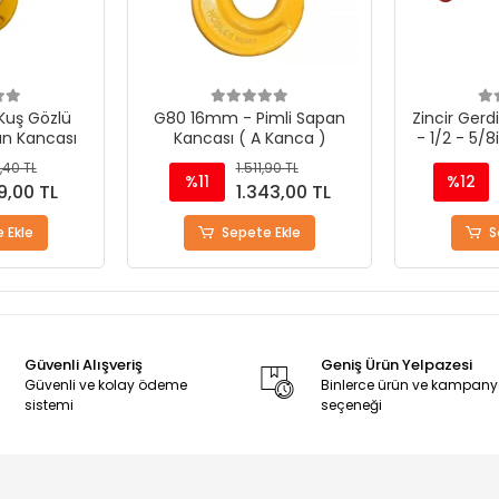
mli Sapan
Zincir Gerdirme Kollu Model
Zincir Gerd
 Kanca )
- 1/2 - 5/8inch - 13-16mm
- 3/8 - 1/
,90 TL
5.715,41 TL
%12
%12
43,00 TL
5.055,94 TL
 Ekle
Sepete Ekle
S
Güvenli Alışveriş
Geniş Ürün Yelpazesi
Güvenli ve kolay ödeme
Binlerce ürün ve kampan
sistemi
seçeneği