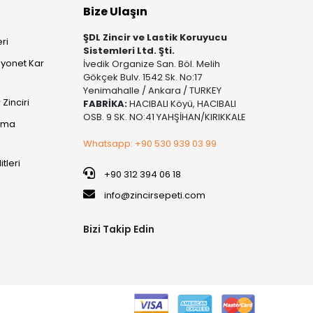
Bize Ulaşın
ŞDL Zincir ve Lastik Koruyucu
ri
Sistemleri Ltd. Şti.
yonet Kar
İvedik Organize San. Böl. Melih
Gökçek Bulv. 1542 Sk. No:17
Yenimahalle / Ankara / TURKEY
Zinciri
FABRİKA:
HACIBALI Köyü, HACIBALI
OSB. 9 SK. NO:41 YAHŞİHAN/KIRIKKALE
şıma
Whatsapp: +90 530 939 03 99
itleri
+90 312 394 06 18
info@zincirsepeti.com
Bizi Takip Edin