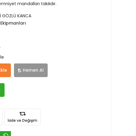
emniyet mandalları takılıdır.
İ GÖZLÜ KANCA
Ekipmanları
V
le
Ekle
Hemen Al
R
İade ve Değişim