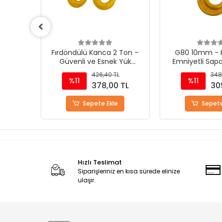
 Ton –
G80 10mm - Kuş Gözlü
G80 16mm - Pi
 Yük
Emniyetli Sapan Kancası
Kancası ( A
mü
L
348,40 TL
1.511
%11
%11
 TL
309,00 TL
1.3
Sepete Ekle
Sepete
Hızlı Teslimat
Siparişleriniz en kısa sürede elinize
ulaşır.