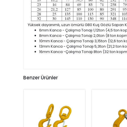
Yüksek dayanımlı, uzun ömürlü G80 Kuş Gözlü Sapan Kancası.
6mm Kanca - Çalışma Tonajı 1,12ton (4,5 ton k
8mm Kanca - Çalışma Tonajı 2,0ton (8 ton kop
10mm Kanca - Çalışma Tonajı 3,15ton (12,6 ton 
13mm Kanca - Çalışma Tonajı 5,3ton (21,2 ton 
16mm Kanca -Çalışma Tonajı 8ton (32 ton kopm
Benzer Ürünler
KARGO
BEDAVA