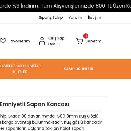
 İndirim. Tüm Alışverişlerinizde 800 TL Üzeri Kargo Ü
Sipariş Takip
Yardım
İletişim
0
Giriş Yap
Favorilerim
Sepetim
Üye Ol
BİSİKLET-MOTOSİKLET
KAMP ÜRÜNLERİ
KİLİTLERİ
Emniyetli Sapan Kancası
 Sahip Grade 80 dayanımında, G80 8mm Kuş Gözlü
 kargo avantajı bulunmaktadır. Kuş gözlü kancalar
ster sapanların uçlarına takılan halat sapan