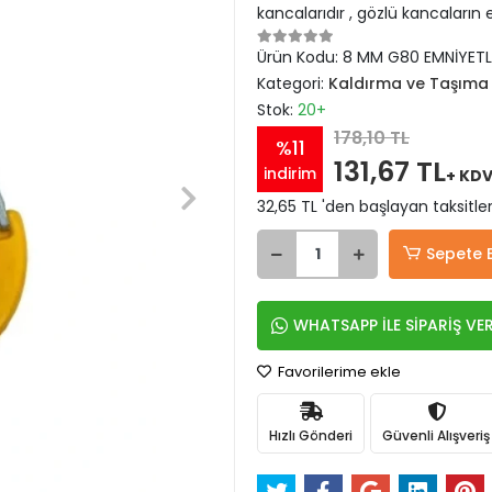
kancalarıdır , gözlü kancaların 
Ürün Kodu:
8 MM G80 EMNİYETL
Kategori:
Kaldırma ve Taşıma 
Stok:
20+
178,10 TL
%11
131,67 TL
indirim
+ KD
32,65 TL 'den başlayan taksitler
Sepete 
WHATSAPP İLE SİPARİŞ VE
Favorilerime ekle
Hızlı Gönderi
Güvenli Alışveriş