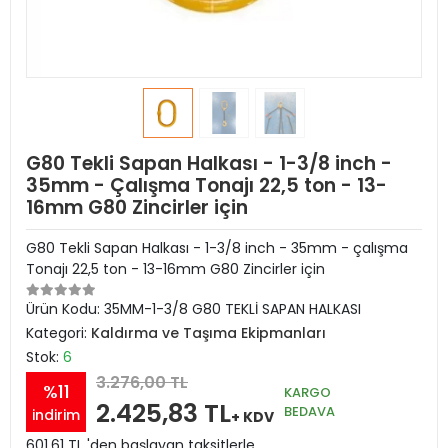
G80 Tekli Sapan Halkası - 1-3/8 inch -
35mm - Çalışma Tonajı 22,5 ton - 13-
16mm G80 Zincirler için
G80 Tekli Sapan Halkası - 1-3/8 inch - 35mm - çalışma
Tonajı 22,5 ton - 13-16mm G80 Zincirler için
Ürün Kodu:
35MM-1-3/8 G80 TEKLİ SAPAN HALKASI
Kategori:
Kaldırma ve Taşıma Ekipmanları
Stok:
6
3.276,00 TL
%11
KARGO
2.425,83 TL
BEDAVA
indirim
+ KDV
601,61 TL 'den başlayan taksitlerle