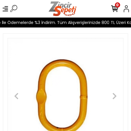
0
İle Ödemelerde %3 İndirim. Tüm Alışverişlerinizde 800 TL Üzeri Ka