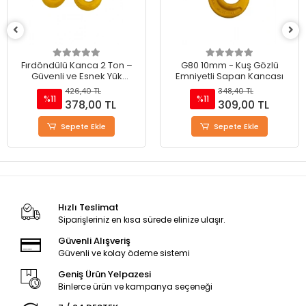
G80 10mm - Kuş Gözlü
G80 16mm - Pimli Sapan
Emniyetli Sapan Kancası
Kancası ( A Kanca )
348,40 TL
1.511,90 TL
%11
%11
309,00 TL
1.343,00 TL
Sepete Ekle
Sepete Ekle
Hızlı Teslimat
Siparişleriniz en kısa sürede elinize ulaşır.
Güvenli Alışveriş
Güvenli ve kolay ödeme sistemi
Geniş Ürün Yelpazesi
Binlerce ürün ve kampanya seçeneği