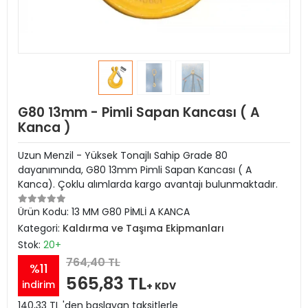
G80 13mm - Pimli Sapan Kancası ( A
Kanca )
Uzun Menzil - Yüksek Tonajlı Sahip Grade 80
dayanımında, G80 13mm Pimli Sapan Kancası ( A
Kanca). Çoklu alımlarda kargo avantajı bulunmaktadır.
Ürün Kodu:
13 MM G80 PİMLİ A KANCA
Kategori:
Kaldırma ve Taşıma Ekipmanları
Stok:
20+
764,40 TL
%11
565,83 TL
indirim
+ KDV
140,33 TL 'den başlayan taksitlerle