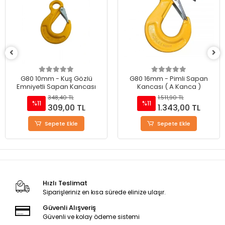
G80 10mm - Kuş Gözlü
G80 16mm - Pimli Sapan
Emniyetli Sapan Kancası
Kancası ( A Kanca )
348,40 TL
1.511,90 TL
%11
%11
309,00 TL
1.343,00 TL
Sepete Ekle
Sepete Ekle
Hızlı Teslimat
Siparişleriniz en kısa sürede elinize ulaşır.
Güvenli Alışveriş
Güvenli ve kolay ödeme sistemi