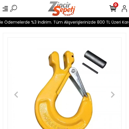
0
e Ödemelerde %3 İndirim. Tüm Alışverişlerinizde 800 TL Üzeri Karg