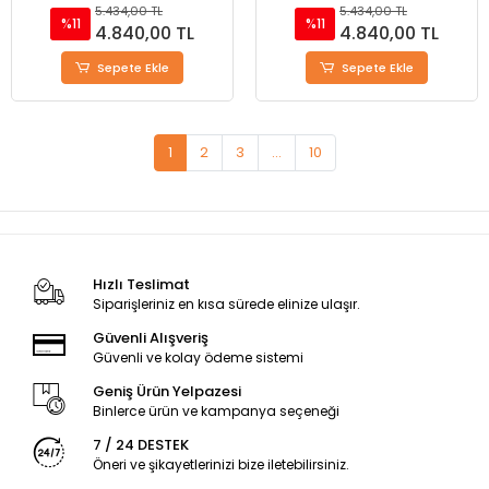
5.434,00 TL
5.434,00 TL
%11
%11
4.840,00 TL
4.840,00 TL
Sepete Ekle
Sepete Ekle
1
2
3
...
10
Hızlı Teslimat
Siparişleriniz en kısa sürede elinize ulaşır.
Güvenli Alışveriş
Güvenli ve kolay ödeme sistemi
Geniş Ürün Yelpazesi
Binlerce ürün ve kampanya seçeneği
7 / 24 DESTEK
Öneri ve şikayetlerinizi bize iletebilirsiniz.