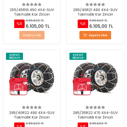
255/45R19 450 4X4-SUV
285/45R21 490 4X4-SUV
Takmatik Kar Zinciri
Takmatik Kar Zinciri
6.864,00 TL
6.864,00 TL
%11
%11
6.105,00 TL
6.105,00 TL
Stokta Yok
Sepete Ekle
KARGO
KARGO
BEDAVA
BEDAVA
295/40R22 490 4X4-SUV
285/35R22 470 4X4-SUV
Takmatik Kar Zinciri
Takmatik Kar Zinciri
6.864,00 TL
6.864,00 TL
%11
%11