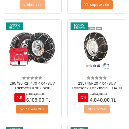
Stokta Yok
Sepete Ekle
KARGO
KARGO
BEDAVA
BEDAVA
295/35 R21 470 4X4-SUV
235/45R20 4X4-SUV
Takmatik Kar Zinciri
Takmatik Kar Zinciri - X1400
6.864,00 TL
5.434,00 TL
%11
%11
6.105,00 TL
4.840,00 TL
Sepete Ekle
Stokta Yok