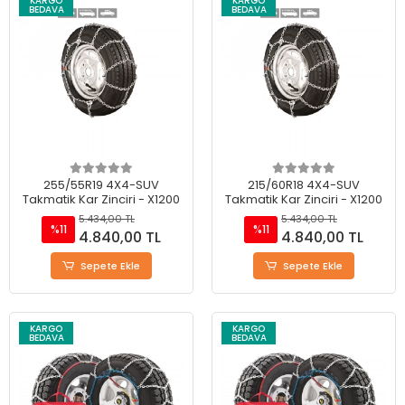
KARGO
KARGO
BEDAVA
BEDAVA
255/55R19 4X4-SUV
215/60R18 4X4-SUV
Takmatik Kar Zinciri - X1200
Takmatik Kar Zinciri - X1200
5.434,00 TL
5.434,00 TL
%11
%11
4.840,00 TL
4.840,00 TL
Sepete Ekle
Sepete Ekle
KARGO
KARGO
BEDAVA
BEDAVA