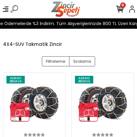
0
 Ödemelerde %3 İndirim. Tüm Alışverişlerinizde 800 TL Üzeri Kargo
4X4-SUV Takmatik Zincir
Filtreleme
Sıralama
KARGO
KARGO
BEDAVA
BEDAVA