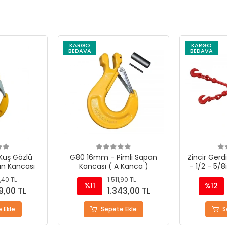
KARGO
KARGO
BEDAVA
BEDAVA
mli Sapan
Zincir Gerdirme Kollu Model
Zincir Gerd
 Kanca )
- 1/2 - 5/8inch - 13-16mm
- 3/8 - 1/
,90 TL
5.721,75 TL
%12
%12
43,00 TL
5.061,55 TL
 Ekle
Sepete Ekle
S