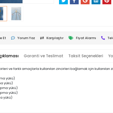
e Et
Yorum Yaz
Karşılaştır
Fiyat Alarmı
Tel
çıklaması
Garanti ve Teslimat
Taksit Seçenekleri
Yo
i ve farklı amaçlarla kullanılan zincirleri bağlamak için kullanılan zincir k
pma yükü)
ma yükü)
kopma yükü)
kopma yükü)
a yükü)