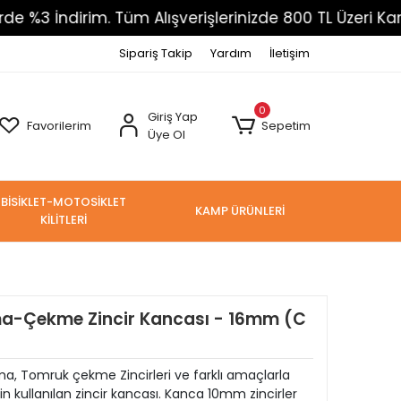
İndirim. Tüm Alışverişlerinizde 800 TL Üzeri Kargo Üc
Sipariş Takip
Yardım
İletişim
0
Giriş Yap
Favorilerim
Sepetim
Üye Ol
BİSİKLET-MOTOSİKLET
KAMP ÜRÜNLERİ
KİLİTLERİ
a-Çekme Zincir Kancası - 16mm (C
ırma, Tomruk çekme Zincirleri ve farklı amaçlarla
çin kullanılan zincir kancası. Kanca 10mm zincirler