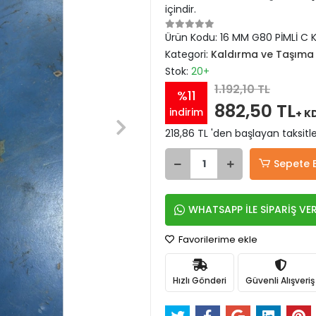
içindir.
Ürün Kodu:
16 MM G80 PİMLİ C
Kategori:
Kaldırma ve Taşıma 
Stok:
20+
1.192,10 TL
%11
882,50 TL
indirim
+ K
218,86 TL 'den başlayan taksitle
Sepete 
WHATSAPP İLE SİPARİŞ VE
Favorilerime ekle
Hızlı Gönderi
Güvenli Alışveriş