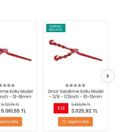
KARGO
KARG
BEDAVA
BEDAV
irme Kollu Model
Zincir Gerdirme Kollu Model
Zincir
2inch - 10-13mm
- 1/4 - 5/16inch - 6-8mm
- 5/1
3.433,05 TL
2.074,13 TL
%12
%
3.025,92 TL
1.815,55 TL
epete Ekle
Sepete Ekle