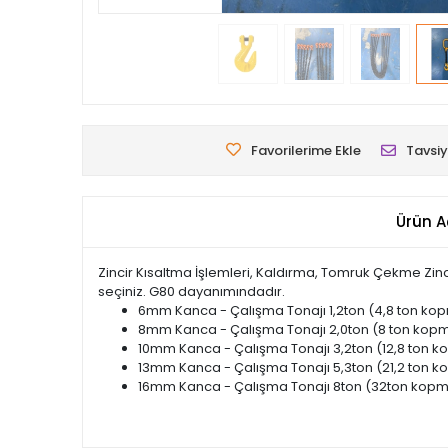
Favorilerime Ekle
Tavsiy
Ürün A
Zincir Kısaltma İşlemleri, Kaldırma, Tomruk Çekme Zincirler
seçiniz. G80 dayanımındadır.
6mm Kanca - Çalışma Tonajı 1,2ton (4,8 ton ko
8mm Kanca - Çalışma Tonajı 2,0ton (8 ton kop
10mm Kanca - Çalışma Tonajı 3,2ton (12,8 ton 
13mm Kanca - Çalışma Tonajı 5,3ton (21,2 ton 
16mm Kanca - Çalışma Tonajı 8ton (32ton kopm