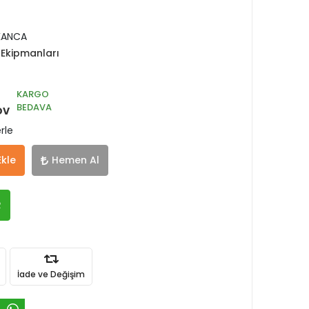
 KANCA
Ekipmanları
KARGO
BEDAVA
DV
rle
Ekle
Hemen Al
R
İade ve Değişim