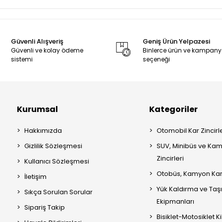
Güvenli Alışveriş
Geniş Ürün Yelpazesi
Güvenli ve kolay ödeme
Binlerce ürün ve kampan
sistemi
seçeneği
Kurumsal
Kategoriler
Hakkımızda
Otomobil Kar Zincirle
Gizlilik Sözleşmesi
SUV, Minibüs ve Kam
Zincirleri
Kullanıcı Sözleşmesi
Otobüs, Kamyon Kar 
İletişim
Yük Kaldırma ve Ta
Sıkça Sorulan Sorular
Ekipmanları
Sipariş Takip
Bisiklet-Motosiklet Kil