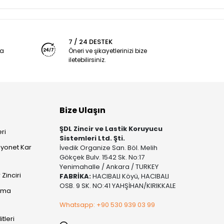
7 / 24 DESTEK
ya
Öneri ve şikayetlerinizi bize
iletebilirsiniz.
Bize Ulaşın
ŞDL Zincir ve Lastik Koruyucu
ri
Sistemleri Ltd. Şti.
yonet Kar
İvedik Organize San. Böl. Melih
Gökçek Bulv. 1542 Sk. No:17
Yenimahalle / Ankara / TURKEY
Zinciri
FABRİKA:
HACIBALI Köyü, HACIBALI
OSB. 9 SK. NO:41 YAHŞİHAN/KIRIKKALE
şıma
Whatsapp: +90 530 939 03 99
itleri