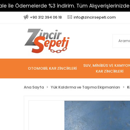
 Ödemelerde %3 İndirim. Tüm Alışverişlerinizde 800 T
+90 312 394 06 18
info@zincirsepeti.com
SUV, MİNİBÜS VE KAMYO
OTOMOBİL KAR ZİNCİRLERİ
KAR ZİNCİRLERİ
Ana Sayfa
Yük Kaldırma ve Taşıma Ekipmanları
K