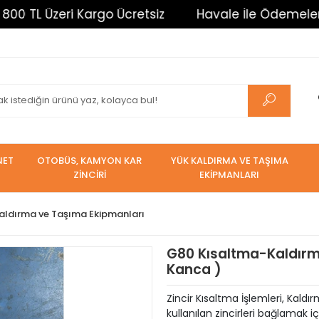
L Üzeri Kargo Ücretsiz
Havale İle Ödemelerde %3 
NET
OTOBÜS, KAMYON KAR
YÜK KALDIRMA VE TAŞIMA
ZİNCİRİ
EKİPMANLARI
aldırma ve Taşıma Ekipmanları
G80 Kısaltma-Kaldırm
Kanca )
Zincir Kısaltma İşlemleri, Kald
kullanılan zincirleri bağlamak i