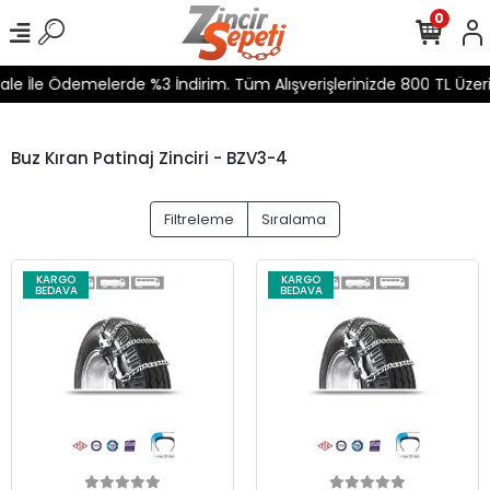
0
le İle Ödemelerde %3 İndirim. Tüm Alışverişlerinizde 800 TL Üzeri
Buz Kıran Patinaj Zinciri - BZV3-4
Filtreleme
Sıralama
KARGO
KARGO
BEDAVA
BEDAVA