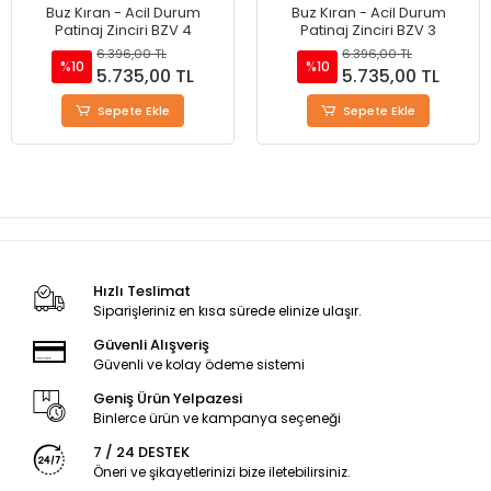
Buz Kıran - Acil Durum
Buz Kıran - Acil Durum
Patinaj Zinciri BZV 4
Patinaj Zinciri BZV 3
6.396,00 TL
6.396,00 TL
%10
%10
5.735,00 TL
5.735,00 TL
Sepete Ekle
Sepete Ekle
Hızlı Teslimat
Siparişleriniz en kısa sürede elinize ulaşır.
Güvenli Alışveriş
Güvenli ve kolay ödeme sistemi
Geniş Ürün Yelpazesi
Binlerce ürün ve kampanya seçeneği
7 / 24 DESTEK
Öneri ve şikayetlerinizi bize iletebilirsiniz.