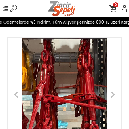
0
e Ödemelerde %3 İndirim. Tüm Alışverişlerinizde 800 TL Üzeri Karg