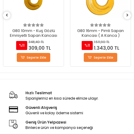
G80 10mm - Kuş Gözlü
G80 16mm - Pimli Sapan
Emniyetli Sapan Kancası
Kancası ( A Kanca )
348,40 TL
1.511,90 TL
%11
%11
309,00 TL
1.343,00 TL
Sepete Ekle
Sepete Ekle
Hızlı Teslimat
Siparişleriniz en kısa sürede elinize ulaşır.
Güvenli Alışveriş
Güvenli ve kolay ödeme sistemi
Geniş Ürün Yelpazesi
Binlerce ürün ve kampanya seçeneği