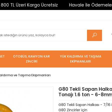
L Üzeri Kargo Ücretsiz
Havale İle Ödemelerde %3 
NET
OTOBÜS, KAMYON KAR
YÜK KALDIRMA VE TAŞIMA
ZİNCİRİ
EKİPMANLARI
aldırma ve Taşıma Ekipmanları
G80 Tekli Sapan Halka
Tonajı 1.6 ton - 6-8mm
G80 Tekli Sapan Halkası - 7/16
G80 Zincirler için