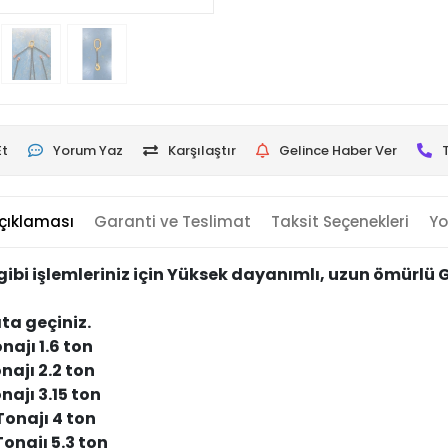
Et
Yorum Yaz
Karşılaştır
Gelince Haber Ver
çıklaması
Garanti ve Teslimat
Taksit Seçenekleri
Yo
 işlemleriniz için Yüksek dayanımlı, uzun ömürlü G8
ta geçiniz.
ajı 1.6 ton
ajı 2.2 ton
ajı 3.15 ton
onajı 4 ton
najı 5.3 ton