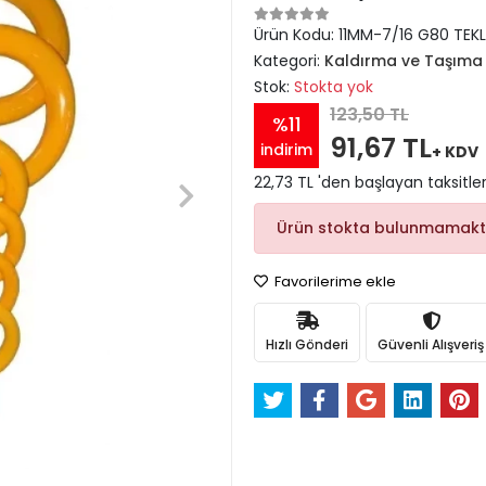
Ürün Kodu:
11MM-7/16 G80 TEKL
Kategori:
Kaldırma ve Taşıma 
Stok:
Stokta yok
123,50 TL
%11
91,67 TL
indirim
+ KDV
22,73 TL 'den başlayan taksitler
Ürün stokta bulunmamakt
Favorilerime ekle
Hızlı Gönderi
Güvenli Alışveriş