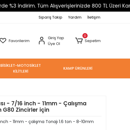
İndirim. Tüm Alışverişlerinizde 800 TL Üzeri Kargo Üc
Sipariş Takip
Yardım
İletişim
0
Giriş Yap
Favorilerim
Sepetim
Üye Ol
BİSİKLET-MOTOSİKLET
KAMP ÜRÜNLERİ
KİLİTLERİ
sı - 7/16 inch - 11mm - Çalışma
 G80 Zincirler için
 inch - 11mm - çalışma Tonajı 1.6 ton - 8-10mm