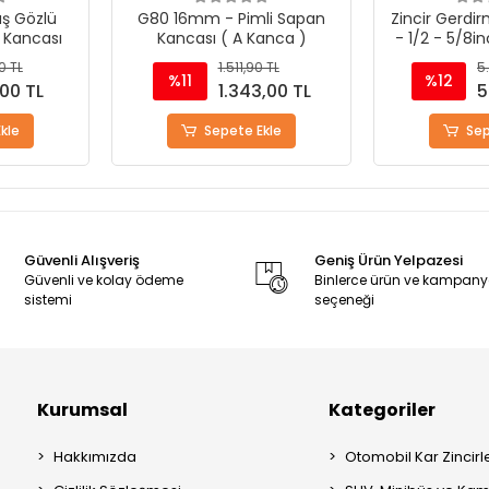
mli Sapan
Zincir Gerdirme Kollu Model
Zincir Gerd
 Kanca )
- 1/2 - 5/8inch - 13-16mm
- 3/8 - 1/
,90 TL
5.715,41 TL
%12
%12
43,00 TL
5.055,94 TL
 Ekle
Sepete Ekle
S
Güvenli Alışveriş
Geniş Ürün Yelpazesi
Güvenli ve kolay ödeme
Binlerce ürün ve kampan
sistemi
seçeneği
Kurumsal
Kategoriler
Hakkımızda
Otomobil Kar Zincirle