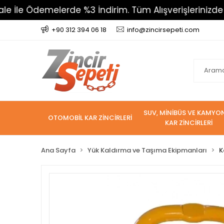
e Ödemelerde %3 İndirim. Tüm Alışverişlerinizde 800 T
+90 312 394 06 18
info@zincirsepeti.com
SUV, MİNİBÜS VE KAMYO
OTOMOBİL KAR ZİNCİRLERİ
KAR ZİNCİRLERİ
Ana Sayfa
Yük Kaldırma ve Taşıma Ekipmanları
K