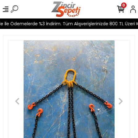
0
 İle Ödemelerde %3 İndirim. Tüm Alışverişlerinizde 800 TL Üzeri K