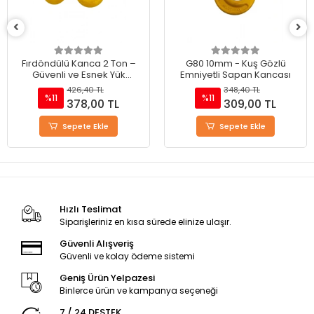
Fırdöndülü Kanca 2 Ton –
G80 10mm - Kuş Gözlü
Güvenli ve Esnek Yük
Emniyetli Sapan Kancası
Kaldırma Çözümü
426,40 TL
348,40 TL
%11
%11
378,00 TL
309,00 TL
Sepete Ekle
Sepete Ekle
Hızlı Teslimat
Siparişleriniz en kısa sürede elinize ulaşır.
Güvenli Alışveriş
Güvenli ve kolay ödeme sistemi
Geniş Ürün Yelpazesi
Binlerce ürün ve kampanya seçeneği
7 / 24 DESTEK