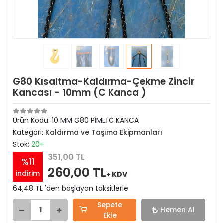
G80 Kısaltma-Kaldırma-Çekme Zincir
Kancası - 10mm (C Kanca )
Ürün Kodu:
10 MM G80 PİMLİ C KANCA
Kategori:
Kaldırma ve Taşıma Ekipmanları
Stok:
20+
351,00 TL
%11
260,00 TL
indirim
+ KDV
64,48 TL 'den başlayan taksitlerle
Sepete
Hemen Al
Ekle