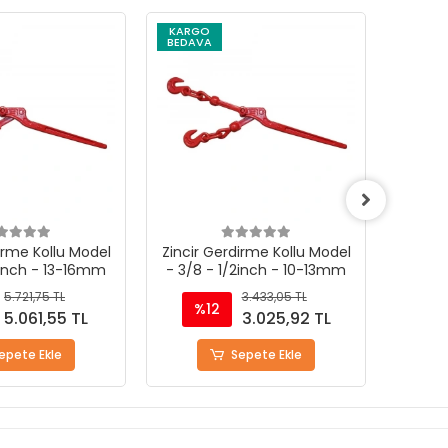
KARGO
KARG
BEDAVA
BEDAV
irme Kollu Model
Zincir Gerdirme Kollu Model
Zincir
2inch - 10-13mm
- 1/4 - 5/16inch - 6-8mm
- 5/1
3.433,05 TL
2.074,13 TL
%12
%
3.025,92 TL
1.815,55 TL
epete Ekle
Sepete Ekle