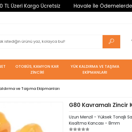
Üzeri Kargo Ücretsiz
Havale İle Ödemelerde %3 İnd
NET
OTOBÜS, KAMYON KAR
YÜK KALDIRMA VE TAŞIMA
ZİNCİRİ
EKİPMANLARI
aldırma ve Taşıma Ekipmanları
G80 Kavramalı Zincir
Uzun Menzil - Yüksek Tonajlı 
Kısaltma Kancası - 8mm