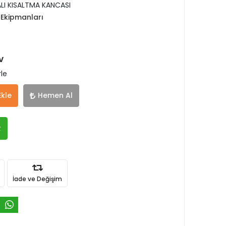
I KISALTMA KANCASI
Ekipmanları
V
rle
Ekle
Hemen Al
R
İade ve Değişim