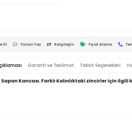
e Et
Yorum Yaz
Karşılaştır
Fiyat Alarmı
Tel
çıklaması
Garanti ve Teslimat
Taksit Seçenekleri
Yo
an Kancası. Farklı Kalınlıktaki zincirler için ilgili ka