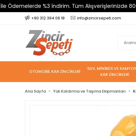
demelerde %3 İndirim. Tüm Alışverişlerinizde 800 TL 
+90 312 394 06 18
info@zincirsepeti.com
SUV, MİNİBÜS VE KAMYO
OTOMOBİL KAR ZİNCİRLERİ
KAR ZİNCİRLERİ
Ana Sayfa
Yük Kaldırma ve Taşıma Ekipmanları
K