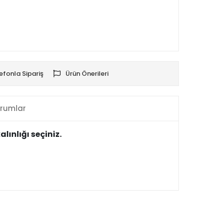
efonla Sipariş
Ürün Önerileri
rumlar
lınlığı seçiniz.