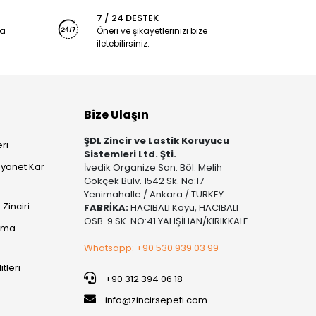
7 / 24 DESTEK
ya
Öneri ve şikayetlerinizi bize
iletebilirsiniz.
Bize Ulaşın
ŞDL Zincir ve Lastik Koruyucu
ri
Sistemleri Ltd. Şti.
yonet Kar
İvedik Organize San. Böl. Melih
Gökçek Bulv. 1542 Sk. No:17
Yenimahalle / Ankara / TURKEY
Zinciri
FABRİKA:
HACIBALI Köyü, HACIBALI
OSB. 9 SK. NO:41 YAHŞİHAN/KIRIKKALE
şıma
Whatsapp: +90 530 939 03 99
itleri
+90 312 394 06 18
info@zincirsepeti.com