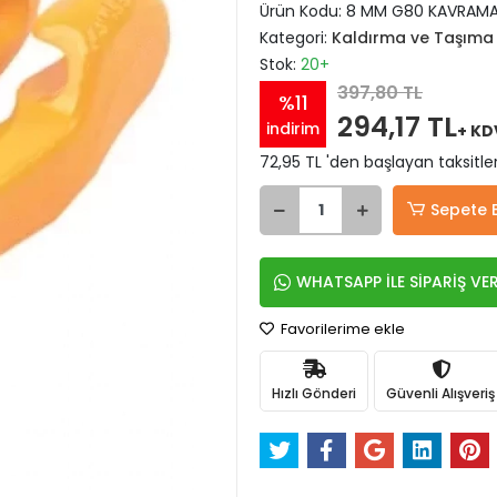
Ürün Kodu:
8 MM G80 KAVRAMAL
Kategori:
Kaldırma ve Taşıma 
Stok:
20+
397,80 TL
%11
294,17 TL
indirim
+ KD
72,95 TL 'den başlayan taksitle
Sepete 
WHATSAPP İLE SİPARİŞ VE
Favorilerime ekle
Hızlı Gönderi
Güvenli Alışveriş