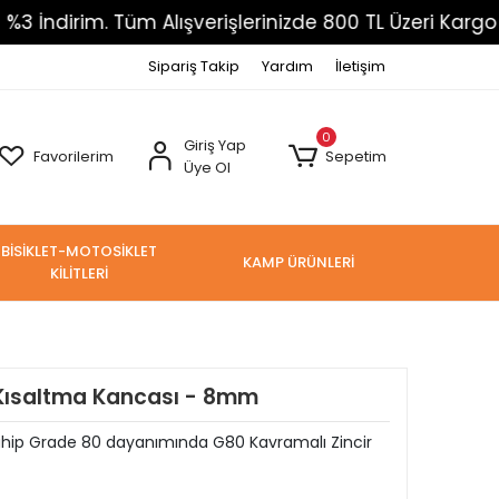
irim. Tüm Alışverişlerinizde 800 TL Üzeri Kargo Ücre
Sipariş Takip
Yardım
İletişim
0
Giriş Yap
Favorilerim
Sepetim
Üye Ol
BİSİKLET-MOTOSİKLET
KAMP ÜRÜNLERİ
KİLİTLERİ
 Kısaltma Kancası - 8mm
Sahip Grade 80 dayanımında G80 Kavramalı Zincir