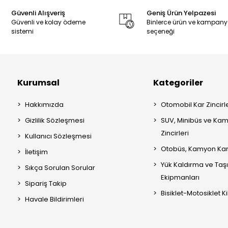
Güvenli Alışveriş
Geniş Ürün Yelpazesi
Güvenli ve kolay ödeme
Binlerce ürün ve kampan
sistemi
seçeneği
Kurumsal
Kategoriler
Hakkımızda
Otomobil Kar Zincirle
Gizlilik Sözleşmesi
SUV, Minibüs ve Kam
Zincirleri
Kullanıcı Sözleşmesi
Otobüs, Kamyon Kar 
İletişim
Yük Kaldırma ve Ta
Sıkça Sorulan Sorular
Ekipmanları
Sipariş Takip
Bisiklet-Motosiklet Kil
Havale Bildirimleri