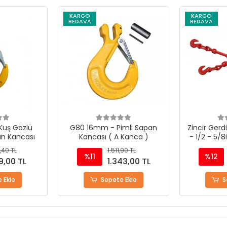
KARGO
KARGO
BEDAVA
BEDAVA
mli Sapan
Zincir Gerdirme Kollu Model
Zincir Gerd
 Kanca )
- 1/2 - 5/8inch - 13-16mm
- 3/8 - 1/
,90 TL
5.721,75 TL
%12
%12
43,00 TL
5.061,55 TL
 Ekle
Sepete Ekle
S