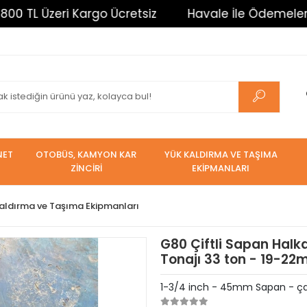
L Üzeri Kargo Ücretsiz
Havale İle Ödemelerde %3 İ
NET
OTOBÜS, KAMYON KAR
YÜK KALDIRMA VE TAŞIMA
ZİNCİRİ
EKİPMANLARI
aldırma ve Taşıma Ekipmanları
G80 Çiftli Sapan Halk
Tonajı 33 ton - 19-22m
1-3/4 inch - 45mm Sapan - çal