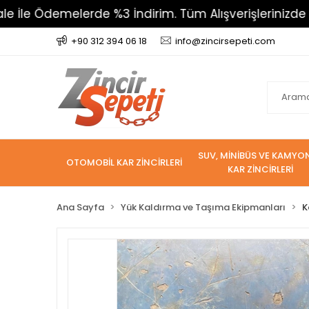
 Ödemelerde %3 İndirim. Tüm Alışverişlerinizde 800 T
+90 312 394 06 18
info@zincirsepeti.com
SUV, MİNİBÜS VE KAMYO
OTOMOBİL KAR ZİNCİRLERİ
KAR ZİNCİRLERİ
Ana Sayfa
Yük Kaldırma ve Taşıma Ekipmanları
K