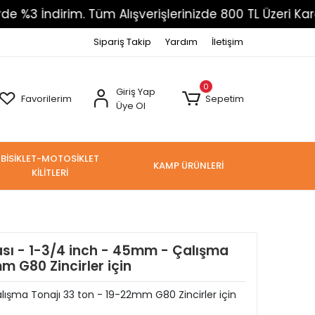
ndirim. Tüm Alışverişlerinizde 800 TL Üzeri Kargo Üc
Sipariş Takip
Yardım
İletişim
0
Giriş Yap
Favorilerim
Sepetim
Üye Ol
BİSİKLET-MOTOSİKLET
KAMP ÜRÜNLERİ
KİLİTLERİ
ası - 1-3/4 inch - 45mm - Çalışma
m G80 Zincirler için
ışma Tonajı 33 ton - 19-22mm G80 Zincirler için