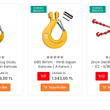
KARGO
KARGO
BEDAVA
BEDAVA
mli Sapan
Zincir Gerdirme Kollu Model
Zincir Gerd
 Kanca )
- 1/2 - 5/8inch - 13-16mm
- 3/8 - 1/
,90 TL
5.715,41 TL
%12
%12
43,00 TL
5.055,94 TL
 Ekle
Sepete Ekle
S