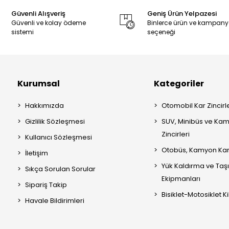
Güvenli Alışveriş
Geniş Ürün Yelpazesi
Güvenli ve kolay ödeme
Binlerce ürün ve kampan
sistemi
seçeneği
Kurumsal
Kategoriler
Hakkımızda
Otomobil Kar Zincirle
Gizlilik Sözleşmesi
SUV, Minibüs ve Kam
Zincirleri
Kullanıcı Sözleşmesi
Otobüs, Kamyon Kar 
İletişim
Yük Kaldırma ve Ta
Sıkça Sorulan Sorular
Ekipmanları
Sipariş Takip
Bisiklet-Motosiklet Kil
Havale Bildirimleri