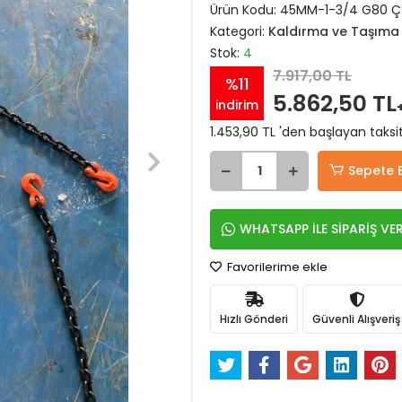
Ürün Kodu:
45MM-1-3/4 G80 Çİ
Kategori:
Kaldırma ve Taşıma 
Stok:
4
7.917,00 TL
%11
5.862,50 TL
indirim
1.453,90 TL 'den başlayan taksit
Sepete 
WHATSAPP İLE SİPARİŞ VE
Favorilerime ekle
Hızlı Gönderi
Güvenli Alışveriş