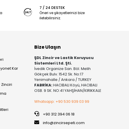
7 / 24 DESTEK
ya
Öneri ve şikayetlerinizi bize
iletebilirsiniz.
Bize Ulaşın
ŞDL Zincir ve Lastik Koruyucu
ri
Sistemleri Ltd. Şti.
yonet Kar
İvedik Organize San. Böl. Melih
Gökçek Bulv. 1542 Sk. No:17
Yenimahalle / Ankara / TURKEY
Zinciri
FABRİKA:
HACIBALI Köyü, HACIBALI
OSB. 9 SK. NO:41 YAHŞİHAN/KIRIKKALE
şıma
Whatsapp: +90 530 939 03 99
itleri
+90 312 394 06 18
info@zincirsepeti.com