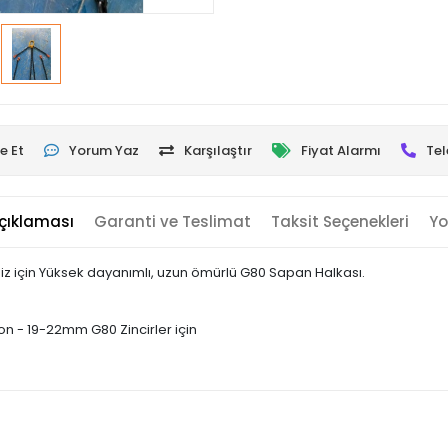
e Et
Yorum Yaz
Karşılaştır
Fiyat Alarmı
Tel
çıklaması
Garanti ve Teslimat
Taksit Seçenekleri
Yo
z için Yüksek dayanımlı, uzun ömürlü G80 Sapan Halkası.
n - 19-22mm G80 Zincirler için