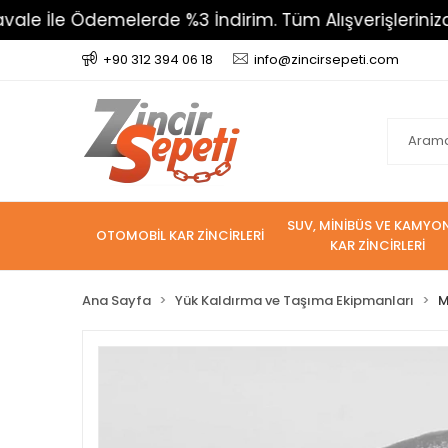
İle Ödemelerde %3 İndirim. Tüm Alışverişlerinizde 80
+90 312 394 06 18
info@zincirsepeti.com
SUV, MİNİBÜS VE KAMYO
OTOMOBİL KAR ZİNCİRLERİ
KAR ZİNCİRLERİ
Ana Sayfa
Yük Kaldırma ve Taşıma Ekipmanları
M