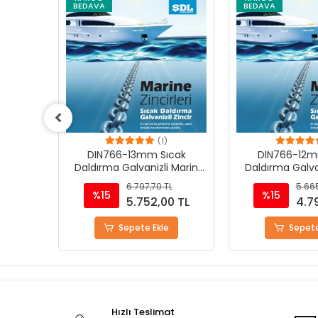
BEDAVA
BEDAVA
(1)
cak
DIN766-13mm Sıcak
DIN766-12m
 Marin
Daldırma Galvanizli Marin
Daldırma Galva
Zinciri
Zincir
L
6.797,70 TL
5.665
%15
%15
0 TL
5.752,00 TL
4.7
Sepete Ekle
Sepete
Hızlı Teslimat