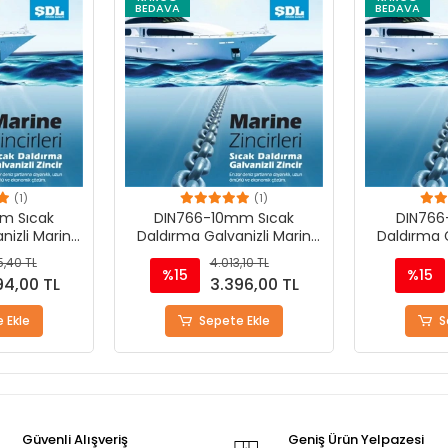
BEDAVA
BEDAVA
(1)
(1)
m Sıcak
DIN766-10mm Sıcak
DIN766
nizli Marin
Daldırma Galvanizli Marin
Daldırma G
i
Zinciri
,40 TL
4.013,10 TL
%15
%15
94,00 TL
3.396,00 TL
 Ekle
Sepete Ekle
S
Güvenli Alışveriş
Geniş Ürün Yelpazesi