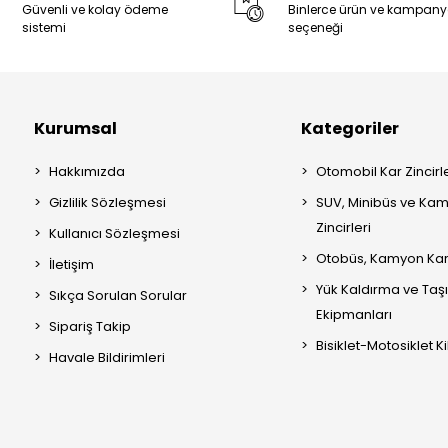
Güvenli ve kolay ödeme
Binlerce ürün ve kampan
sistemi
seçeneği
Kurumsal
Kategoriler
Hakkımızda
Otomobil Kar Zincirle
Gizlilik Sözleşmesi
SUV, Minibüs ve Kam
Zincirleri
Kullanıcı Sözleşmesi
Otobüs, Kamyon Kar 
İletişim
Yük Kaldırma ve Ta
Sıkça Sorulan Sorular
Ekipmanları
Sipariş Takip
Bisiklet-Motosiklet Kil
Havale Bildirimleri