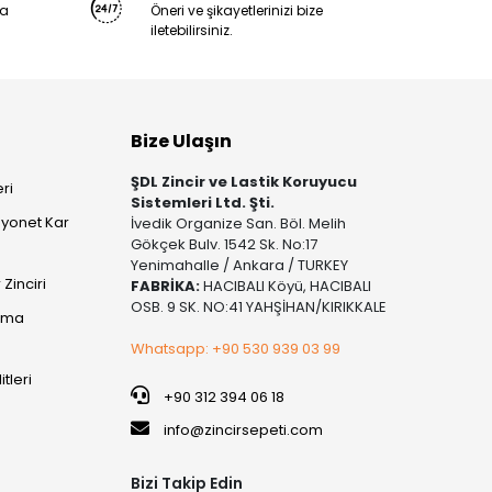
ya
Öneri ve şikayetlerinizi bize
iletebilirsiniz.
Bize Ulaşın
ŞDL Zincir ve Lastik Koruyucu
ri
Sistemleri Ltd. Şti.
yonet Kar
İvedik Organize San. Böl. Melih
Gökçek Bulv. 1542 Sk. No:17
Yenimahalle / Ankara / TURKEY
Zinciri
FABRİKA:
HACIBALI Köyü, HACIBALI
OSB. 9 SK. NO:41 YAHŞİHAN/KIRIKKALE
şıma
Whatsapp: +90 530 939 03 99
itleri
+90 312 394 06 18
info@zincirsepeti.com
Bizi Takip Edin