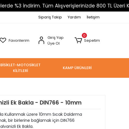
3 İndirim. Tüm Alışverişlerinizde 800 TL Üzeri Kargo
Sipariş Takip
Yardım
İletişim
0
Giriş Yap
Favorilerim
Sepetim
Üye Ol
BİSİKLET-MOTOSİKLET
KAMP ÜRÜNLERİ
KİLİTLERİ
izli Ek Bakla - DIN766 - 10mm
da Kullanmak üzere 10mm Sıcak Daldırma
mak, bir birlerine bağlamak için DIN766
vanizli Ek Bakla.