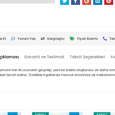
e Et
Yorum Yaz
Karşılaştır
Fiyat Alarmı
Tel
çıklaması
Garanti ve Teslimat
Taksit Seçenekleri
Yo
incirin her iki ucundan geçirilip, yeni bir bakla oluşturulur ve daha so
klaları tercih ediniz. Özellikle Irgatlarda mevcut zincirinize ve mekaniz
KARGO
KARGO