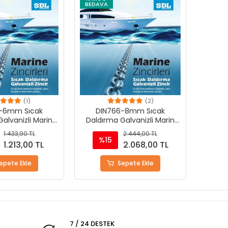
BEDAVA
(1)
(2)
-6mm Sıcak
DIN766-8mm Sıcak
alvanizli Marin
Daldırma Galvanizli Marin
Zinciri
Zinciri
1.433,90 TL
2.444,00 TL
%15
1.213,00 TL
2.068,00 TL
epete Ekle
Sepete Ekle
7 / 24 DESTEK