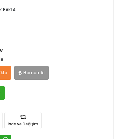
K BAKLA
DV
le
Ekle
Hemen Al
R
İade ve Değişim