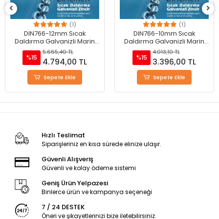
(1)
(1)
DIN766-10mm Sıcak
DIN766-6mm Sıcak
Daldırma Galvanizli Marin
Daldırma Galvanizli Marin
Zinciri
Zinciri
4.013,10 TL
1.433,90 TL
%15
%15
3.396,00 TL
1.213,00 TL
Sepete Ekle
Sepete Ekle
Hızlı Teslimat
Siparişleriniz en kısa sürede elinize ulaşır.
Güvenli Alışveriş
Güvenli ve kolay ödeme sistemi
Geniş Ürün Yelpazesi
Binlerce ürün ve kampanya seçeneği
7 / 24 DESTEK
Öneri ve şikayetlerinizi bize iletebilirsiniz.