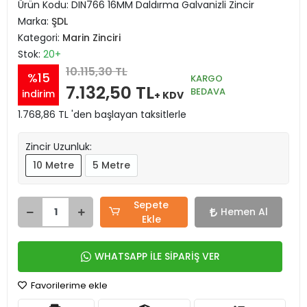
Ürün Kodu:
DIN766 16MM Daldırma Galvanizli Zincir
Marka:
ŞDL
Kategori:
Marin Zinciri
Stok:
20+
10.115,30 TL
%15
KARGO
7.132,50 TL
BEDAVA
indirim
+ KDV
1.768,86 TL 'den başlayan taksitlerle
Zincir Uzunluk:
10 Metre
5 Metre
Sepete
Hemen Al
Ekle
WHATSAPP İLE SİPARİŞ VER
Favorilerime ekle