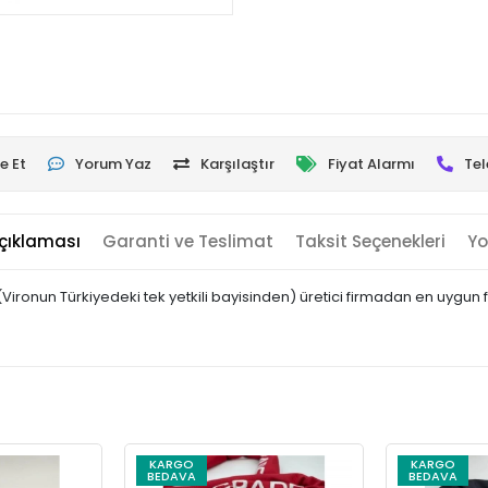
e Et
Yorum Yaz
Karşılaştır
Fiyat Alarmı
Tel
çıklaması
Garanti ve Teslimat
Taksit Seçenekleri
Yo
ironun Türkiyedeki tek yetkili bayisinden) üretici firmadan en uygun fiya
KARGO
KARGO
BEDAVA
BEDAVA