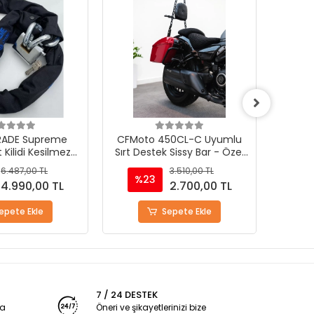
(1)
50CL-C Uyumlu
Mondial Nevada 250 Direkt
Mondia
 Sissy Bar - Özel
Uyumlu Ayak Pegi - Özel
Sırt D
asarım
Tasarım
3.510,00 TL
2.405,00 TL
%23
%
2.700,00 TL
1.850,00 TL
epete Ekle
Stokta Yok
7 / 24 DESTEK
ya
Öneri ve şikayetlerinizi bize