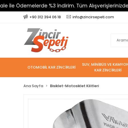
e Ödemelerde %3 İndirim. Tüm Alışverişlerinizde 800 T
+90 312 394 06 18
info@zincirsepeti.com
SUV, MİNİBÜS VE KAMYO
OTOMOBİL KAR ZİNCİRLERİ
KAR ZİNCİRLERİ
Ana Sayfa
Bisiklet-Motosiklet Kilitleri