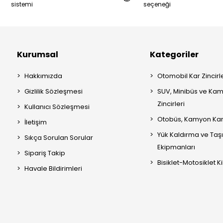
sistemi
seçeneği
Kurumsal
Kategoriler
Hakkımızda
Otomobil Kar Zincirle
Gizlilik Sözleşmesi
SUV, Minibüs ve Kam
Zincirleri
Kullanıcı Sözleşmesi
Otobüs, Kamyon Kar 
İletişim
Yük Kaldırma ve Ta
Sıkça Sorulan Sorular
Ekipmanları
Sipariş Takip
Bisiklet-Motosiklet Kil
Havale Bildirimleri