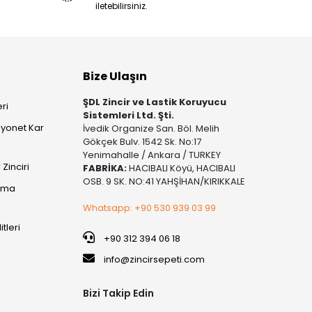
iletebilirsiniz.
Bize Ulaşın
ŞDL Zincir ve Lastik Koruyucu
ri
Sistemleri Ltd. Şti.
yonet Kar
İvedik Organize San. Böl. Melih
Gökçek Bulv. 1542 Sk. No:17
Yenimahalle / Ankara / TURKEY
Zinciri
FABRİKA:
HACIBALI Köyü, HACIBALI
OSB. 9 SK. NO:41 YAHŞİHAN/KIRIKKALE
şıma
Whatsapp: +90 530 939 03 99
itleri
+90 312 394 06 18
info@zincirsepeti.com
Bizi Takip Edin