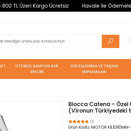
L Üzeri Kargo Ücretsiz
Havale İle Ödemelerde %3 
NET
OTOBÜS, KAMYON KAR
YÜK KALDIRMA VE TAŞIMA
ZİNCİRİ
EKİPMANLARI
Blocca Catena - Özel Ü
(Vironun Türkiyedeki t
(1)
Ürün Kodu:
MOTOR KİLİDİ10MM-