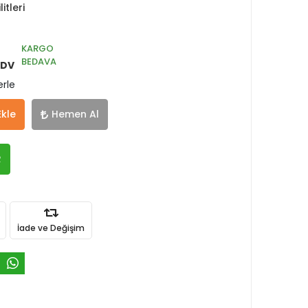
itleri
KARGO
BEDAVA
KDV
erle
Ekle
Hemen Al
R
İade ve Değişim