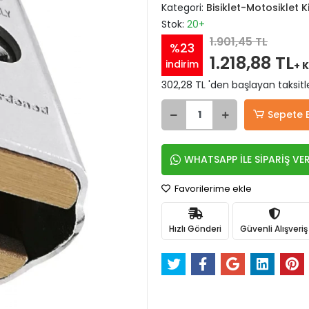
Kategori:
Bisiklet-Motosiklet Kil
Stok:
20+
1.901,45 TL
%23
1.218,88 TL
indirim
+ 
302,28 TL 'den başlayan taksitl
Sepete 
WHATSAPP İLE SİPARİŞ VE
Favorilerime ekle
Hızlı Gönderi
Güvenli Alışveriş