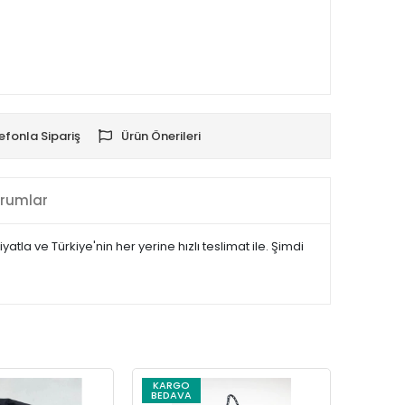
efonla Sipariş
Ürün Önerileri
rumlar
tla ve Türkiye'nin her yerine hızlı teslimat ile. Şimdi
KARGO
KARG
BEDAVA
BEDAV