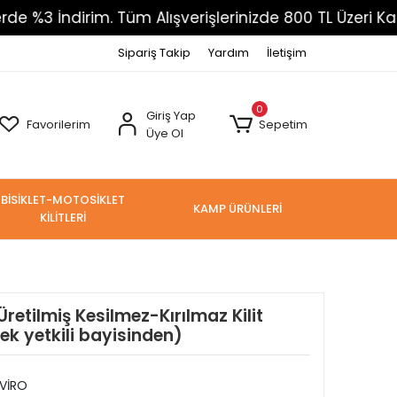
İndirim. Tüm Alışverişlerinizde 800 TL Üzeri Kargo Ü
Sipariş Takip
Yardım
İletişim
0
Giriş Yap
Favorilerim
Sepetim
Üye Ol
BİSİKLET-MOTOSİKLET
KAMP ÜRÜNLERİ
KİLİTLERİ
retilmiş Kesilmez-Kırılmaz Kilit
ek yetkili bayisinden)
VİRO