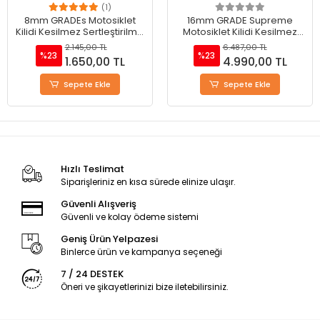
(1)
8mm GRADEs Motosiklet
16mm GRADE Supreme
Kilidi Kesilmez Sertleştirilmiş
Motosiklet Kilidi Kesilmez
Zincirli Yeni Ekstra
Sertleştirilmiş Zincirli Yeni
2.145,00 TL
6.487,00 TL
Sertleştirilmiş Kilidi İle -
Ekstra Sertleştirilmiş Kilidi İle
%23
%23
1.650,00 TL
4.990,00 TL
Üreticiden Doğrudan Satış
- Üreticiden Doğrudan Satış
Sepete Ekle
Sepete Ekle
Hızlı Teslimat
Siparişleriniz en kısa sürede elinize ulaşır.
Güvenli Alışveriş
Güvenli ve kolay ödeme sistemi
Geniş Ürün Yelpazesi
Binlerce ürün ve kampanya seçeneği
7 / 24 DESTEK
Öneri ve şikayetlerinizi bize iletebilirsiniz.