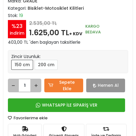
Marka:
GRADE
Kategori:
Bisiklet-Motosiklet Kilitleri
Stok:
19
2.535,00 TL
%23
KARGO
1.625,00 TL
BEDAVA
indirim
+ KDV
403,00 TL 'den başlayan taksitlerle
Zincir Uzunluk:
150 cm
200 cm
Sepete
Hemen Al
Ekle
WHATSAPP İLE SİPARİŞ VER
Favorilerime ekle
Hızlı Gönderi
Güvenli Alışveriş
İade ve Değişim