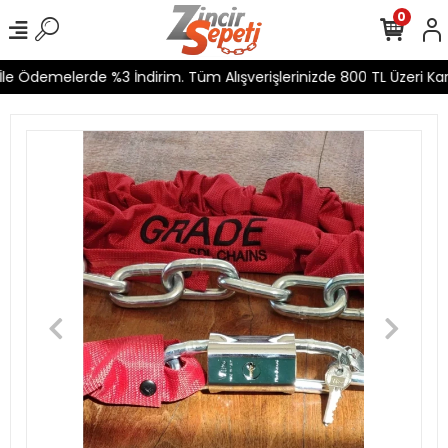
0
e Ödemelerde %3 İndirim. Tüm Alışverişlerinizde 800 TL Üzeri Karg