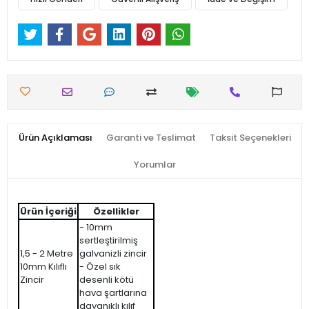
Ürün Açıklaması
Garanti ve Teslimat
Taksit Seçenekleri
Yorumlar
Ürün İçeriği
Özellikler
- 10mm
sertleştirilmiş
1,5 - 2 Metre
galvanizli zincir
10mm Kılıflı
- Özel sık
Zincir
desenli kötü
hava şartlarına
dayanıklı kılıf