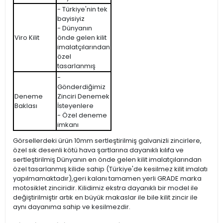
- Türkiye'nin tek
bayisiyiz
- Dünyanın
Viro Kilit
önde gelen kilit
imalatçılarından
özel
tasarlanmış
-
Gönderdiğimiz
Deneme
Zinciri Denemek
Baklası
İsteyenlere
- Özel deneme
imkanı
Görsellerdeki ürün 10mm sertleştirilmiş galvanizli zincirlere,
özel sık desenli kötü hava şartlarına dayanıklı kılıfa ve
sertleştirilmiş Dünyanın en önde gelen kilit imalatçılarından
özel tasarlanmış kilide sahip (Türkiye'de kesilmez kilit imalatı
yapılmamaktadır),geri kalanı tamamen yerli GRADE marka
motosiklet zinciridir. Kilidimiz ekstra dayanıklı bir model ile
değiştirilmiştir artık en büyük makaslar ile bile kilit zincir ile
aynı dayanıma sahip ve kesilmezdir.