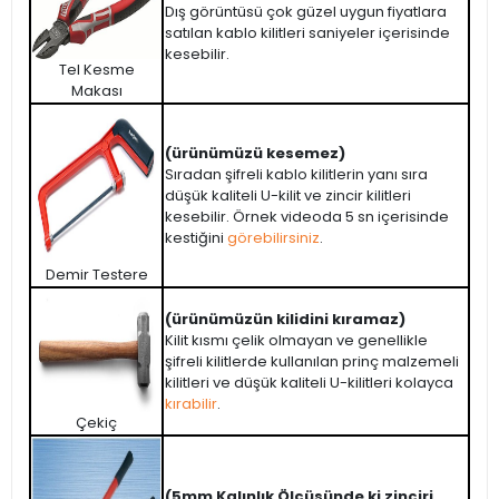
Dış görüntüsü çok güzel uygun fiyatlara
satılan kablo kilitleri saniyeler içerisinde
kesebilir.
Tel Kesme
Makası
(ürünümüzü kesemez)
Sıradan şifreli kablo kilitlerin yanı sıra
düşük kaliteli U-kilit ve zincir kilitleri
kesebilir. Örnek videoda 5 sn içerisinde
kestiğini
görebilirsiniz
.
Demir Testere
(ürünümüzün kilidini kıramaz)
Kilit kısmı çelik olmayan ve genellikle
şifreli kilitlerde kullanılan prinç malzemeli
kilitleri ve düşük kaliteli U-kilitleri kolayca
kırabilir
.
Çekiç
(5mm Kalınlık Ölçüsünde ki zinciri