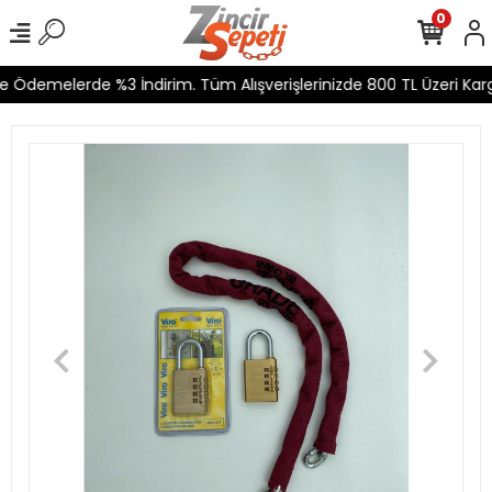
0
 Ödemelerde %3 İndirim. Tüm Alışverişlerinizde 800 TL Üzeri Kargo