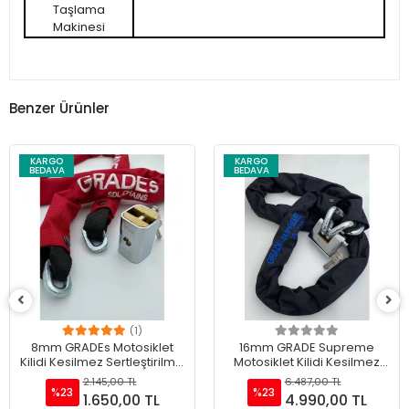
Taşlama
Makinesi
Benzer Ürünler
KARGO
KARGO
BEDAVA
BEDAVA
(1)
8mm GRADEs Motosiklet
16mm GRADE Supreme
Kilidi Kesilmez Sertleştirilmiş
Motosiklet Kilidi Kesilmez
Zincirli Yeni Ekstra
Sertleştirilmiş Zincirli Yeni
2.145,00 TL
6.487,00 TL
Sertleştirilmiş Kilidi İle -
Ekstra Sertleştirilmiş Kilidi İle
%23
%23
1.650,00 TL
4.990,00 TL
Üreticiden Doğrudan Satış
- Üreticiden Doğrudan Satış