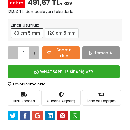
491,67 TL
indirim
+ KDV
121,93 TL 'den başlayan taksitlerle
Zincir Uzunluk:
80 cm 5 mm
120 cm 5 mm
Sepete
Hemen Al
Ekle
WHATSAPP İLE SİPARİŞ VER
Favorilerime ekle
Hızlı Gönderi
Güvenli Alışveriş
İade ve Değişim