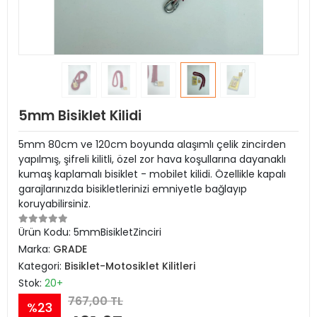
5mm Bisiklet Kilidi
5mm 80cm ve 120cm boyunda alaşımlı çelik zincirden
yapılmış, şifreli kilitli, özel zor hava koşullarına dayanaklı
kumaş kaplamalı bisiklet - mobilet kilidi. Özellikle kapalı
garajlarınızda bisikletlerinizi emniyetle bağlayıp
koruyabilirsiniz.
Ürün Kodu:
5mmBisikletZinciri
Marka:
GRADE
Kategori:
Bisiklet-Motosiklet Kilitleri
Stok:
20+
767,00 TL
%23