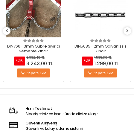
DIN5685-12mm Galvanizsiz
DIN5685-10mm Galvanizsiz
Zincir
Zincir
1.535,30 TL
1.228,50 TL
%15
%27
1.299,00 TL
900,00 TL
Sepete Ekle
Sepete Ekle
Hızlı Teslimat
Siparişleriniz en kısa sürede elinize ulaşır.
Güvenli Alışveriş
Güvenli ve kolay ödeme sistemi