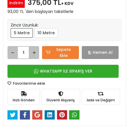
375,00 TL
indirim
+ KDV
93,00 TL 'den başlayan taksitlerle
Zincir Uzunluk:
5 Metre
10 Metre
Sepete
Hemen Al
Ekle
WHATSAPP İLE SİPARİŞ VER
Favorilerime ekle
Hızlı Gönderi
Güvenli Alışveriş
İade ve Değişim