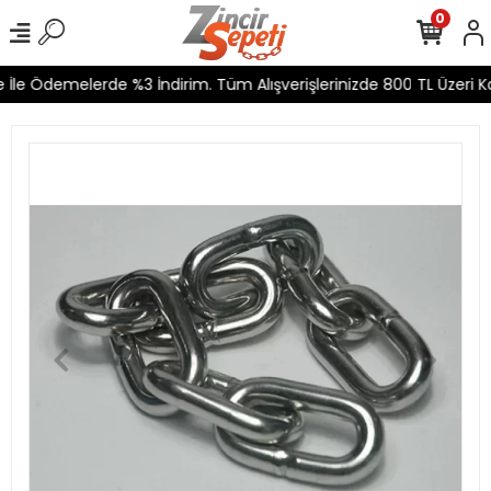
0
İle Ödemelerde %3 İndirim. Tüm Alışverişlerinizde 800 TL Üzeri Ka