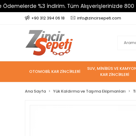
elerde %3 İndirim. Tüm Alışverişlerinizde 800 TL Üzer
+90 312 394 06 18
info@zincirsepeti.com
SUV, MİNİBÜS VE KAMYO
OTOMOBİL KAR ZİNCİRLERİ
KAR ZİNCİRLERİ
Ana Sayfa
Yük Kaldırma ve Taşıma Ekipmanları
T