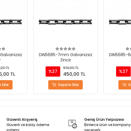
alvanizsiz
DIN5685-7mm Galvanizsiz
DIN5685-6
r
Zincir
,20 TL
614,90 TL
%27
%27
5,00 TL
450,00 TL
 Ekle
Sepete Ekle
S
Güvenli Alışveriş
Geniş Ürün Yelpazesi
Güvenli ve kolay ödeme
Binlerce ürün ve kampan
sistemi
seçeneği