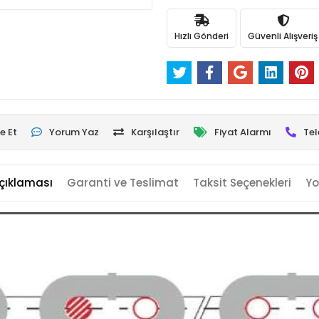
Hızlı Gönderi
Güvenli Alışveriş
e Et
Yorum Yaz
Karşılaştır
Fiyat Alarmı
Tel
çıklaması
Garanti ve Teslimat
Taksit Seçenekleri
Yo