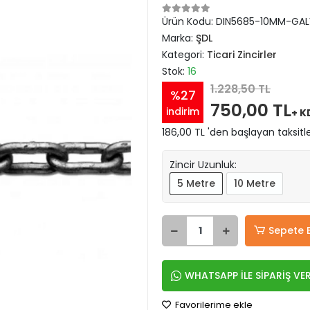
Ürün Kodu:
DIN5685-10MM-GALV
Marka:
ŞDL
Kategori:
Ticari Zincirler
Stok:
16
1.228,50 TL
%27
750,00 TL
indirim
+ K
186,00 TL 'den başlayan taksitle
Zincir Uzunluk:
5 Metre
10 Metre
Sepete 
WHATSAPP İLE SİPARİŞ VE
Favorilerime ekle