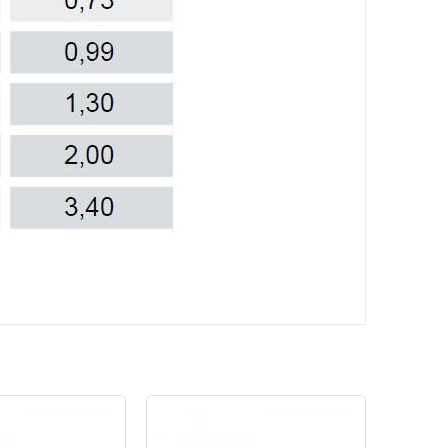
KARG
BEDAV