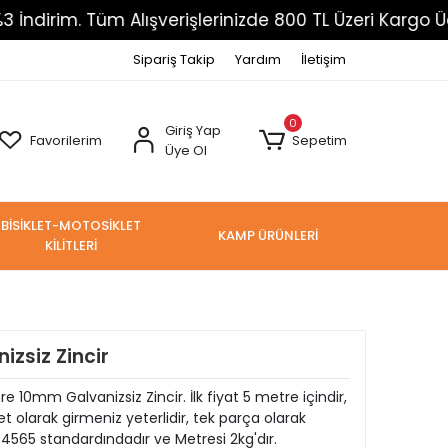
m. Tüm Alışverişlerinizde 800 TL Üzeri Kargo Ücretsi
Sipariş Takip
Yardım
İletişim
0
Giriş Yap
Favorilerim
Sepetim
Üye Ol
BİSİKLET-MOTOSİKLET
KAMP ÜRÜNLERİ
KİLİTLERİ
zsiz Zincir
 10mm Galvanizsiz Zincir. İlk fiyat 5 metre içindir,
t olarak girmeniz yeterlidir, tek parça olarak
O4565 standardındadır ve Metresi 2kg'dır.