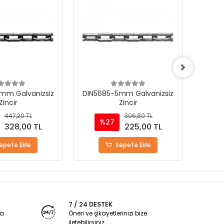
mm Galvanizsiz
DIN5685-5mm Galvanizsiz
DIN7
Zincir
Zincir
447,20 TL
306,80 TL
%27
%
328,00 TL
225,00 TL
epete Ekle
Sepete Ekle
7 / 24 DESTEK
ya
Öneri ve şikayetlerinizi bize
iletebilirsiniz.