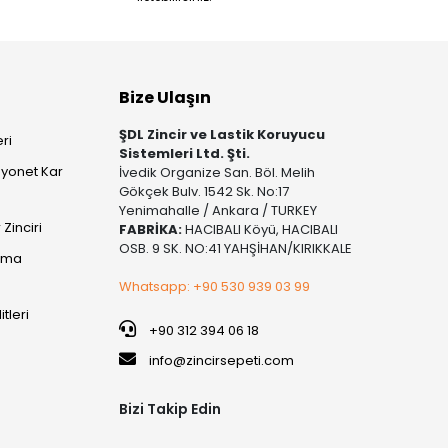
Bize Ulaşın
ŞDL Zincir ve Lastik Koruyucu
ri
Sistemleri Ltd. Şti.
yonet Kar
İvedik Organize San. Böl. Melih
Gökçek Bulv. 1542 Sk. No:17
Yenimahalle / Ankara / TURKEY
Zinciri
FABRİKA:
HACIBALI Köyü, HACIBALI
OSB. 9 SK. NO:41 YAHŞİHAN/KIRIKKALE
şıma
Whatsapp: +90 530 939 03 99
itleri
+90 312 394 06 18
info@zincirsepeti.com
Bizi Takip Edin