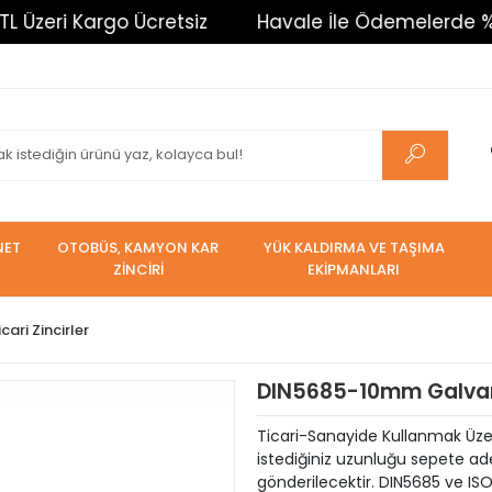
i Kargo Ücretsiz
Havale İle Ödemelerde %3 İndiri
NET
OTOBÜS, KAMYON KAR
YÜK KALDIRMA VE TAŞIMA
ZİNCİRİ
EKİPMANLARI
icari Zincirler
DIN5685-10mm Galvani
Ticari-Sanayide Kullanmak Üzere
istediğiniz uzunluğu sepete ade
gönderilecektir. DIN5685 ve IS