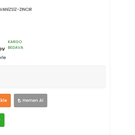
ANİZSİZ-ZINCIR
KARGO
BEDAVA
DV
rle
Ekle
Hemen Al
R