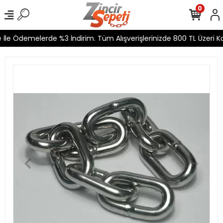
0
İle Ödemelerde %3 İndirim. Tüm Alışverişlerinizde 800 TL Üzeri Kar