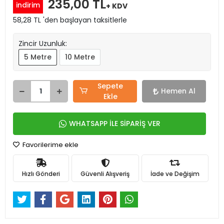
235,00 TL
indirim
+ KDV
58,28 TL 'den başlayan taksitlerle
Zincir Uzunluk:
5 Metre
10 Metre
Sepete
Hemen Al
Ekle
WHATSAPP İLE SİPARİŞ VER
Favorilerime ekle
Hızlı Gönderi
Güvenli Alışveriş
İade ve Değişim