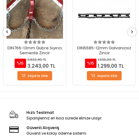
DIN5685-12mm Galvanizsiz
DIN5685-10mm Galvanizsiz
Zincir
Zincir
1.535,30 TL
1.228,50 TL
%15
%27
1.299,00 TL
900,00 TL
Sepete Ekle
Sepete Ekle
Hızlı Teslimat
Siparişleriniz en kısa sürede elinize ulaşır.
Güvenli Alışveriş
Güvenli ve kolay ödeme sistemi