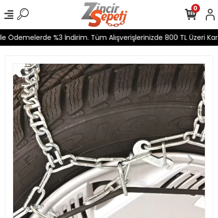
0
e Ödemelerde %3 İndirim. Tüm Alışverişlerinizde 800 TL Üzeri Karg