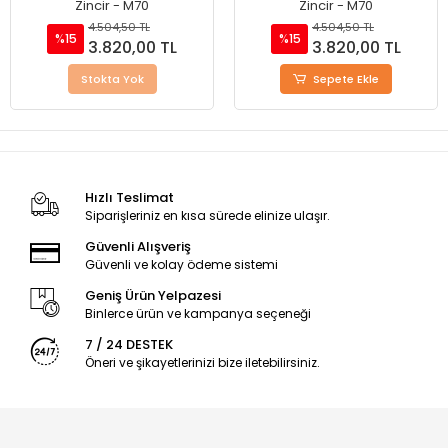
Zincir - M70
Zincir - M70
4.504,50 TL
4.504,50 TL
%15
%15
3.820,00 TL
3.820,00 TL
Stokta Yok
Sepete Ekle
Hızlı Teslimat
Siparişleriniz en kısa sürede elinize ulaşır.
Güvenli Alışveriş
Güvenli ve kolay ödeme sistemi
Geniş Ürün Yelpazesi
Binlerce ürün ve kampanya seçeneği
7 / 24 DESTEK
Öneri ve şikayetlerinizi bize iletebilirsiniz.