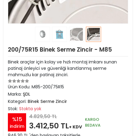
200/75R15 Binek Serme Zincir - M85
Binek araçlar için kolay ve hızlı montaj imkanı sunan
patinaj önleyici ve güvenliği kanıtlanmış serme
mahmuzlu kar patinaj zinciri.
Ürün Kodu:
M85-200/75R15
Marka:
ŞDL
Kategori:
Binek Serme Zincir
Stok:
Stokta yok
4.829,50 TL
%15
KARGO
3.412,50 TL
BEDAVA
indirim
+ KDV
846,30 TL 'den başlayan taksitlerle