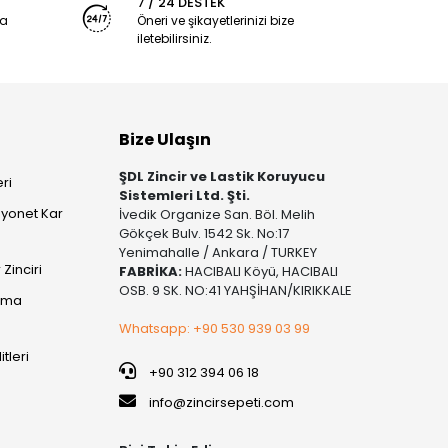
7 / 24 DESTEK
ya
Öneri ve şikayetlerinizi bize
iletebilirsiniz.
Bize Ulaşın
ŞDL Zincir ve Lastik Koruyucu
ri
Sistemleri Ltd. Şti.
yonet Kar
İvedik Organize San. Böl. Melih
Gökçek Bulv. 1542 Sk. No:17
Yenimahalle / Ankara / TURKEY
Zinciri
FABRİKA:
HACIBALI Köyü, HACIBALI
OSB. 9 SK. NO:41 YAHŞİHAN/KIRIKKALE
şıma
Whatsapp: +90 530 939 03 99
itleri
+90 312 394 06 18
info@zincirsepeti.com