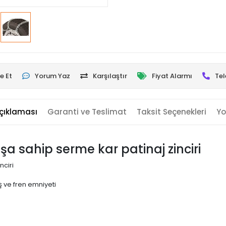
e Et
Yorum Yaz
Karşılaştır
Fiyat Alarmı
Tel
çıklaması
Garanti ve Teslimat
Taksit Seçenekleri
Yo
uşa sahip serme kar patinaj zinciri
nciri
 ve fren emniyeti