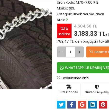
Ürün Kodu:
M70-7.00 R12
Marka:
ŞDL
Kategori:
Binek Serme Zincir
Stok:
2
4.504,50 TL
%15
3.183,33 TL
indirim
+
789,47 TL 'den başlayan taksitl
Sepete 
WHATSAPP İLE SİPARİŞ VE
Favorilerime ekle
Hızlı Gönderi
Güvenli Alışveriş