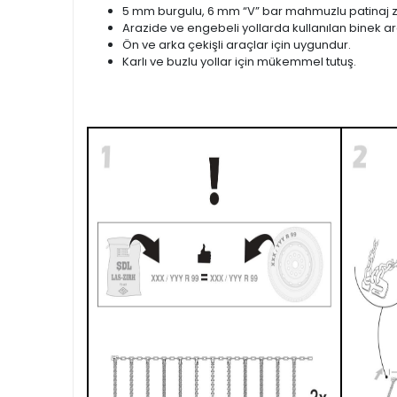
5 mm burgulu, 6 mm “V” bar mahmuzlu patinaj zi
Arazide ve engebeli yollarda kullanılan binek ara
Ön ve arka çekişli araçlar için uygundur.
Karlı ve buzlu yollar için mükemmel tutuş.