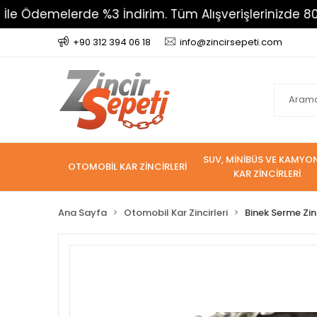
lerde %3 İndirim. Tüm Alışverişlerinizde 800 TL Üzer
+90 312 394 06 18
info@zincirsepeti.com
SUV, MİNİBÜS VE KAMYO
OTOMOBİL KAR ZİNCİRLERİ
KAR ZİNCİRLERİ
Ana Sayfa
Otomobil Kar Zincirleri
Binek Serme Zin