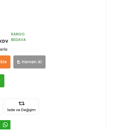
KARGO
BEDAVA
 KDV
erle
Ekle
Hemen Al
R
İade ve Değişim