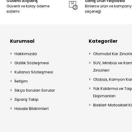
Güvenli Alışveriş
Geniş Ürün Yelpazesi
Güvenli ve kolay ödeme
Binlerce ürün ve kampan
sistemi
seçeneği
Kurumsal
Kategoriler
Hakkımızda
Otomobil Kar Zincirle
Gizlilik Sözleşmesi
SUV, Minibüs ve Kam
Zincirleri
Kullanıcı Sözleşmesi
Otobüs, Kamyon Kar 
İletişim
Yük Kaldırma ve Ta
Sıkça Sorulan Sorular
Ekipmanları
Sipariş Takip
Bisiklet-Motosiklet Kil
Havale Bildirimleri