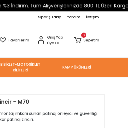
m. Tüm Alışverişlerinizde 800 TL Üzeri Kargo Ücretsiz
Sipariş Takip
Yardım
İletişim
0
Giriş Yap
Favorilerim
Sepetim
Üye Ol
BİSİKLET-MOTOSİKLET
KAMP ÜRÜNLERİ
KİLİTLERİ
incir - M70
ı montaj imkanı sunan patinaj önleyici ve güvenliği
 patinaj zinciri.