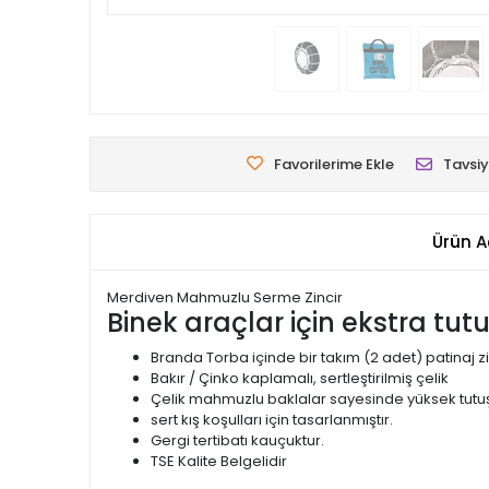
Favorilerime Ekle
Tavsiy
Ürün A
Merdiven Mahmuzlu Serme Zincir
Binek araçlar için ekstra tut
Branda Torba içinde bir takım (2 adet) patinaj zi
Bakır / Çinko kaplamalı, sertleştirilmiş çelik
Çelik mahmuzlu baklalar sayesinde yüksek tutuş
sert kış koşulları için tasarlanmıştır.
Gergi tertibatı kauçuktur.
TSE Kalite Belgelidir