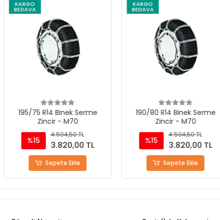
KARGO
KARGO
BEDAVA
BEDAVA
nek Serme
190/80 R14 Binek Serme
6.10R12 Bin
 M70
Zincir - M70
4,50 TL
4.504,50 TL
%15
%15
20,00 TL
3.820,00 TL
 Ekle
Sepete Ekle
S