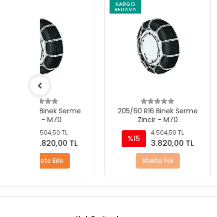
KARGO
KARGO
BEDAVA
BEDAVA
Serme
205/60 R16 Binek Serme
195/75 R14 Bi
Zincir - M70
Zincir -
L
4.504,50 TL
4.50
%15
%15
0 TL
3.820,00 TL
3.8
Stokta Yok
Sepete