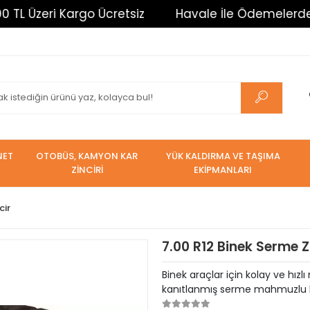
i Kargo Ücretsiz
Havale İle Ödemelerde %3 İndiri
NET
OTOBÜS, KAMYON KAR
YÜK KALDIRMA VE TAŞIMA
ZİNCİRİ
EKİPMANLARI
cir
7.00 R12 Binek Serme Z
Binek araçlar için kolay ve hızl
kanıtlanmış serme mahmuzlu kar