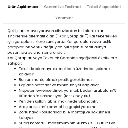
Ürün Açıklaması
Garanti ve Teslimat
Taksit Seçenekleri
Yorumlar
Çekişi artırmaya yarayan cihazlardan biri olarak kar
zincirlerine alternatif olan ('' Kar Çorapları '') kar tekerlekleri
için çorapları sizlere sunuyoruz. Kar çorapları veya lastik
çorapları bir yenilik değil, yirmi yılı aşkın süredir dünya
pazarında bulunan bir üründür.
Kar Çorapları veya Tekerlek Çorapları aşağıdaki özelliklere
sahiptir:
Tekstil kaplamayı tekerleklerin üzerinden çekmek
kolaydır.
Bunları monte etmek pratik gerektirmez.
1 kg'dan hafiftirler ve minimum yer kaplarlar.
Nispeten evrenseldirler, yani. tek beden arabaların%
60'ından fazlasına uyar. (lastik boyutu)
Yeniden kullanılabilir, makinede yıkanabilir.
Araçlar için mükemmel kış geçici yardımı
Zorlu hava koşullarında bile montajı ve sökülmesi
kolaydır.
Sürüş konforu - maksimum hız 50 km / s. - Gürültü ve