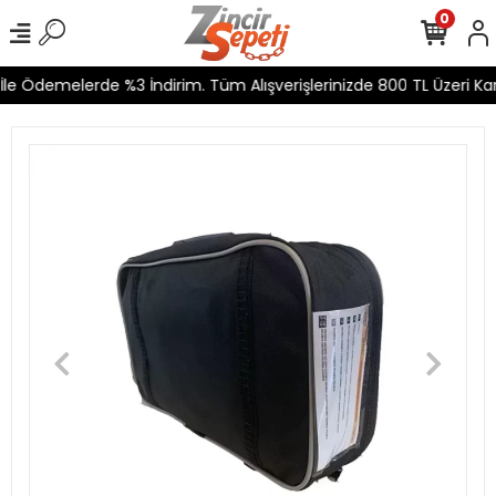
0
e Ödemelerde %3 İndirim. Tüm Alışverişlerinizde 800 TL Üzeri Karg