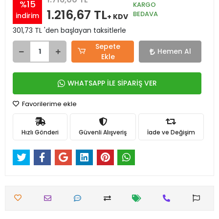
%15
KARGO
1.216,67 TL
BEDAVA
indirim
+ KDV
301,73 TL 'den başlayan taksitlerle
Sepete
Hemen Al
Ekle
WHATSAPP İLE SİPARİŞ VER
Favorilerime ekle
Hızlı Gönderi
Güvenli Alışveriş
İade ve Değişim