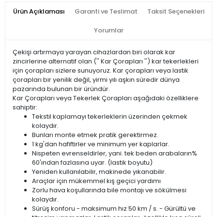
Ürün Açıklaması
Garanti ve Teslimat
Taksit Seçenekleri
Yorumlar
Çekişi artırmaya yarayan cihazlardan biri olarak kar
zincirlerine alternatif olan ('' Kar Çorapları '') kar tekerlekleri
için çorapları sizlere sunuyoruz. Kar çorapları veya lastik
çorapları bir yenilik değil, yirmi yılı aşkın süredir dünya
pazarında bulunan bir üründür.
Kar Çorapları veya Tekerlek Çorapları aşağıdaki özelliklere
sahiptir:
Tekstil kaplamayı tekerleklerin üzerinden çekmek
kolaydır.
Bunları monte etmek pratik gerektirmez.
1 kg'dan hafiftirler ve minimum yer kaplarlar.
Nispeten evrenseldirler, yani. tek beden arabaların%
60'ından fazlasına uyar. (lastik boyutu)
Yeniden kullanılabilir, makinede yıkanabilir.
Araçlar için mükemmel kış geçici yardımı
Zorlu hava koşullarında bile montajı ve sökülmesi
kolaydır.
Sürüş konforu - maksimum hız 50 km / s. - Gürültü ve