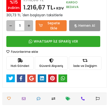
%15
KARGO
1.216,67 TL
BEDAVA
indirim
+ KDV
301,73 TL 'den başlayan taksitlerle
Sepete
Hemen Al
Ekle
WHATSAPP İLE SİPARİŞ VER
Favorilerime ekle
Hızlı Gönderi
Güvenli Alışveriş
İade ve Değişim