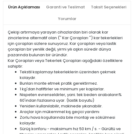
Ürün Açıklaması
Garanti ve Teslimat
Taksit Seçenekleri
Yorumlar
Çekişi artırmaya yarayan cihazlardan biri olarak kar
zincirlerine alternatif olan ('' Kar Çorapları '') kar tekerlekleri
için çorapları sizlere sunuyoruz. Kar çorapları veya lastik
çorapları bir yenilik değil, yirmi yılı aşkın süredir dünya
pazarında bulunan bir üründür.
Kar Çorapları veya Tekerlek Çorapları aşağıdaki özelliklere
sahiptir:
Tekstil kaplamayı tekerleklerin üzerinden çekmek
kolaydır.
Bunları monte etmek pratik gerektirmez.
1 kg'dan hafiftirler ve minimum yer kaplarlar.
Nispeten evrenseldirler, yani. tek beden arabaların%
60'ından fazlasına uyar. (lastik boyutu)
Yeniden kullanılabilir, makinede yıkanabilir.
Araçlar için mükemmel kış geçici yardımı
Zorlu hava koşullarında bile montajı ve sökülmesi
kolaydır.
Sürüş konforu - maksimum hız 50 km / s. - Gürültü ve