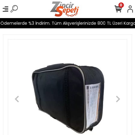
0
demelerde %3 İndirim. Tüm Alışverişlerinizde 800 TL Üzeri Kargo Ü