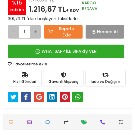
%15
KARGO
1.216,67 TL
BEDAVA
indirim
+ KDV
301,73 TL 'den başlayan taksitlerle
Sepete
Hemen Al
Ekle
WHATSAPP İLE SİPARİŞ VER
Favorilerime ekle
Hızlı Gönderi
Güvenli Alışveriş
İade ve Değişim