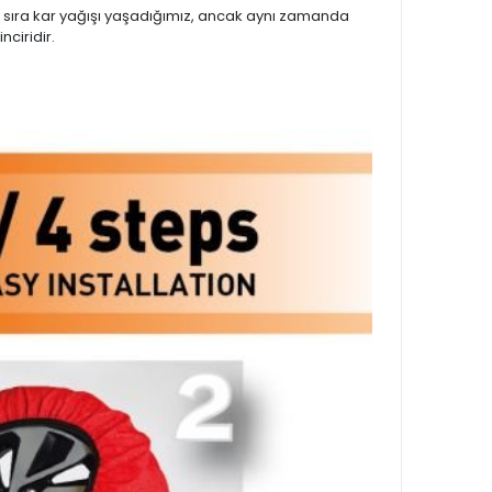
ara sıra kar yağışı yaşadığımız, ancak aynı zamanda
ciridir.