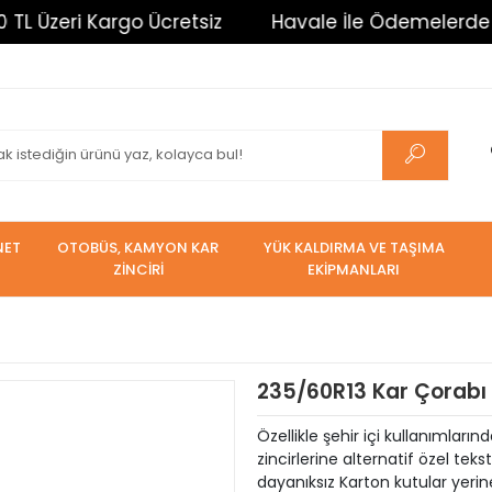
o Ücretsiz
Havale İle Ödemelerde %3 İndirim. Tüm
NET
OTOBÜS, KAMYON KAR
YÜK KALDIRMA VE TAŞIMA
ZİNCİRİ
EKİPMANLARI
235/60R13 Kar Çorabı 
Özellikle şehir içi kullanımların
zincirlerine alternatif özel tek
dayanıksız Karton kutular yerin