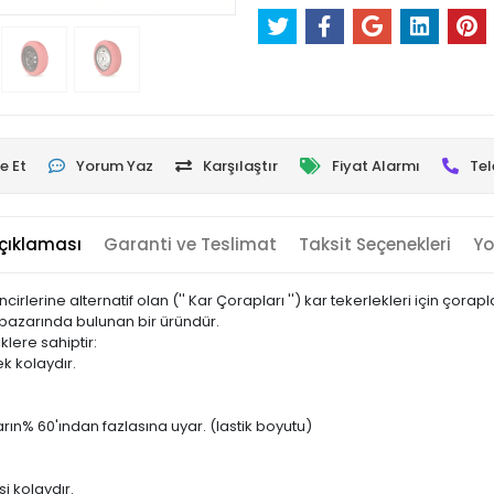
e Et
Yorum Yaz
Karşılaştır
Fiyat Alarmı
Tel
çıklaması
Garanti ve Teslimat
Taksit Seçenekleri
Yo
irlerine alternatif olan ('' Kar Çorapları '') kar tekerlekleri için çorap
ya pazarında bulunan bir üründür.
lere sahiptir:
k kolaydır.
rın% 60'ından fazlasına uyar. (lastik boyutu)
i kolaydır.