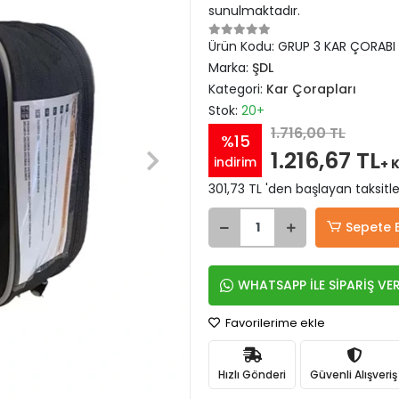
sunulmaktadır.
Ürün Kodu:
GRUP 3 KAR ÇORABI
Marka:
ŞDL
Kategori:
Kar Çorapları
Stok:
20+
1.716,00 TL
%15
1.216,67 TL
indirim
+ 
301,73 TL 'den başlayan taksitle
Sepete 
WHATSAPP İLE SİPARİŞ VE
Favorilerime ekle
Hızlı Gönderi
Güvenli Alışveriş