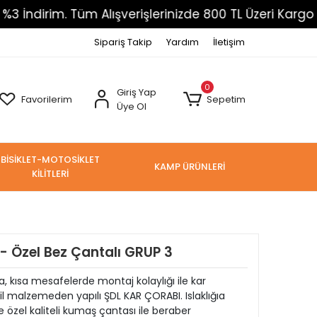
 Alışverişlerinizde 800 TL Üzeri Kargo Ücretsiz
Sipariş Takip
Yardım
İletişim
0
Giriş Yap
Favorilerim
Sepetim
Üye Ol
BİSİKLET-MOTOSİKLET
KAMP ÜRÜNLERİ
KİLİTLERİ
- Özel Bez Çantalı GRUP 3
da, kısa mesafelerde montaj kolaylığı ile kar
stil malzemeden yapılı ŞDL KAR ÇORABI. Islaklığıa
e özel kaliteli kumaş çantası ile beraber