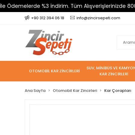
 %3 İndirim. Tüm Alışverişlerinizde 800 TL Üzeri Karg
+90 312 394 06 18
info@zincirsepeti.com
SUV, MİNİBÜS VE KAMYO
OTOMOBİL KAR ZİNCİRLERİ
KAR ZİNCİRLERİ
Ana Sayfa
Otomobil Kar Zincirleri
Kar Çorapları