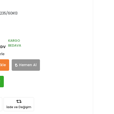
 235/60R13
KARGO
BEDAVA
KDV
rle
Ekle
Hemen Al
R
İade ve Değişim