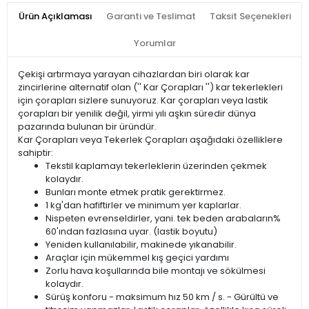
Ürün Açıklaması
Garanti ve Teslimat
Taksit Seçenekleri
Yorumlar
Çekişi artırmaya yarayan cihazlardan biri olarak kar
zincirlerine alternatif olan ('' Kar Çorapları '') kar tekerlekleri
için çorapları sizlere sunuyoruz. Kar çorapları veya lastik
çorapları bir yenilik değil, yirmi yılı aşkın süredir dünya
pazarında bulunan bir üründür.
Kar Çorapları veya Tekerlek Çorapları aşağıdaki özelliklere
sahiptir:
Tekstil kaplamayı tekerleklerin üzerinden çekmek
kolaydır.
Bunları monte etmek pratik gerektirmez.
1 kg'dan hafiftirler ve minimum yer kaplarlar.
Nispeten evrenseldirler, yani. tek beden arabaların%
60'ından fazlasına uyar. (lastik boyutu)
Yeniden kullanılabilir, makinede yıkanabilir.
Araçlar için mükemmel kış geçici yardımı
Zorlu hava koşullarında bile montajı ve sökülmesi
kolaydır.
Sürüş konforu - maksimum hız 50 km / s. - Gürültü ve