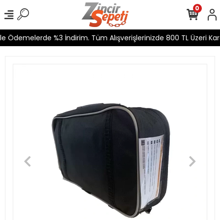
0
e Ödemelerde %3 İndirim. Tüm Alışverişlerinizde 800 TL Üzeri Kargo