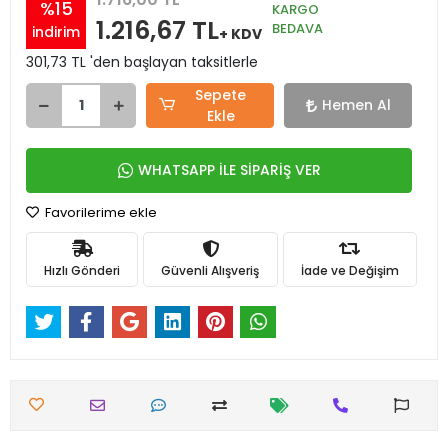
%15
KARGO
1.216,67 TL
BEDAVA
indirim
+ KDV
301,73 TL 'den başlayan taksitlerle
Sepete
Hemen Al
Ekle
WHATSAPP İLE SİPARİŞ VER
Favorilerime ekle
Hızlı Gönderi
Güvenli Alışveriş
İade ve Değişim