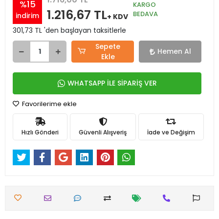
%15
KARGO
1.216,67 TL
BEDAVA
indirim
+ KDV
301,73 TL 'den başlayan taksitlerle
Sepete
Hemen Al
Ekle
WHATSAPP İLE SİPARİŞ VER
Favorilerime ekle
Hızlı Gönderi
Güvenli Alışveriş
İade ve Değişim