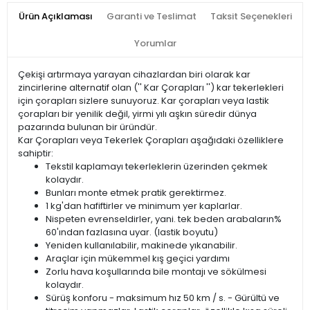
Ürün Açıklaması
Garanti ve Teslimat
Taksit Seçenekleri
Yorumlar
Çekişi artırmaya yarayan cihazlardan biri olarak kar
zincirlerine alternatif olan ('' Kar Çorapları '') kar tekerlekleri
için çorapları sizlere sunuyoruz. Kar çorapları veya lastik
çorapları bir yenilik değil, yirmi yılı aşkın süredir dünya
pazarında bulunan bir üründür.
Kar Çorapları veya Tekerlek Çorapları aşağıdaki özelliklere
sahiptir:
Tekstil kaplamayı tekerleklerin üzerinden çekmek
kolaydır.
Bunları monte etmek pratik gerektirmez.
1 kg'dan hafiftirler ve minimum yer kaplarlar.
Nispeten evrenseldirler, yani. tek beden arabaların%
60'ından fazlasına uyar. (lastik boyutu)
Yeniden kullanılabilir, makinede yıkanabilir.
Araçlar için mükemmel kış geçici yardımı
Zorlu hava koşullarında bile montajı ve sökülmesi
kolaydır.
Sürüş konforu - maksimum hız 50 km / s. - Gürültü ve