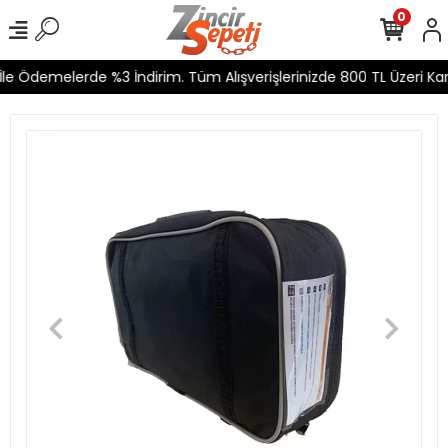
0
e Ödemelerde %3 İndirim. Tüm Alışverişlerinizde 800 TL Üzeri Kargo