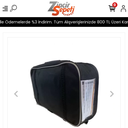
0
e Ödemelerde %3 İndirim. Tüm Alışverişlerinizde 800 TL Üzeri Kargo