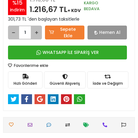
%15
KARGO
1.216,67 TL
BEDAVA
indirim
+ KDV
301,73 TL 'den başlayan taksitlerle
Sepete
Hemen Al
Ekle
WHATSAPP İLE SİPARİŞ VER
Favorilerime ekle
Hızlı Gönderi
Güvenli Alışveriş
İade ve Değişim