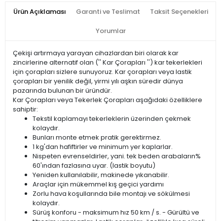
Ürün Açıklaması
Garanti ve Teslimat
Taksit Seçenekleri
Yorumlar
Çekişi artırmaya yarayan cihazlardan biri olarak kar
zincirlerine alternatif olan ('' Kar Çorapları '') kar tekerlekleri
için çorapları sizlere sunuyoruz. Kar çorapları veya lastik
çorapları bir yenilik değil, yirmi yılı aşkın süredir dünya
pazarında bulunan bir üründür.
Kar Çorapları veya Tekerlek Çorapları aşağıdaki özelliklere
sahiptir:
Tekstil kaplamayı tekerleklerin üzerinden çekmek
kolaydır.
Bunları monte etmek pratik gerektirmez.
1 kg'dan hafiftirler ve minimum yer kaplarlar.
Nispeten evrenseldirler, yani. tek beden arabaların%
60'ından fazlasına uyar. (lastik boyutu)
Yeniden kullanılabilir, makinede yıkanabilir.
Araçlar için mükemmel kış geçici yardımı
Zorlu hava koşullarında bile montajı ve sökülmesi
kolaydır.
Sürüş konforu - maksimum hız 50 km / s. - Gürültü ve