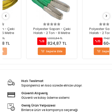
Polyester Sapan - Çeki
Polyester Sapan - Çeki
Halatı - 2 Ton - 8 Metre
Halatı - 2 Ton - 6 Metre
1.000,84 TL
714,88 TL
%18
%15
824,87 TL
604,90 TL
Sepete Ekle
Sepete Ekle
Hızlı Teslimat
Siparişleriniz en kısa sürede elinize ulaşır.
Güvenli Alışveriş
Güvenli ve kolay ödeme sistemi
Geniş Ürün Yelpazesi
Binlerce ürün ve kampanya seçeneği