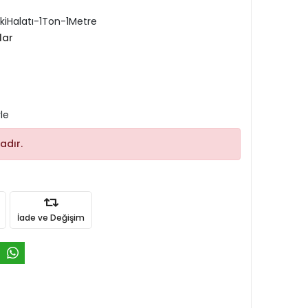
iHalatı-1Ton-1Metre
lar
le
adır.
İade ve Değişim