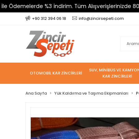
demelerde %3 İndirim. Tüm Alışverişlerinizde 800 TL Ü
+90 312 394 06 18
info@zincirsepeti.com
SUV, MİNİBÜS VE KAMYO
OTOMOBİL KAR ZİNCİRLERİ
KAR ZİNCİRLERİ
Ana Sayfa
Yük Kaldırma ve Taşıma Ekipmanları
P