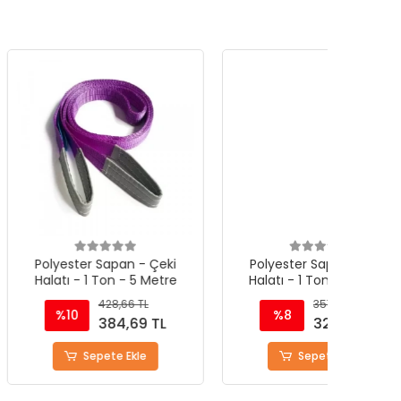
r Sapan - Çeki
Polyester Sapan - Çeki
1 Ton - 5 Metre
Halatı - 1 Ton - 4 Metre
428,66 TL
357,21 TL
%8
384,69 TL
329,74 TL
epete Ekle
Sepete Ekle