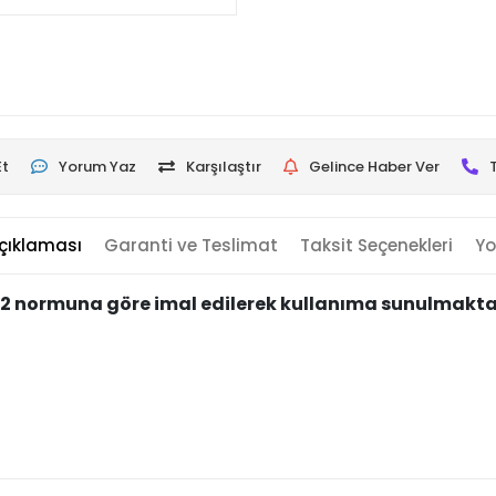
Et
Yorum Yaz
Karşılaştır
Gelince Haber Ver
çıklaması
Garanti ve Teslimat
Taksit Seçenekleri
Yo
92-2 normuna göre imal edilerek kullanıma sunulmakt