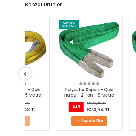
Benzer Ürünler
KARGO
BEDAVA
 Çeki
Polyester Sapan - Çeki
Polyester Sap
Metre
Halatı - 2 Ton - 8 Metre
Halatı - 2 Ton
1.000,20 TL
714
%18
%15
 TL
824,34 TL
60
Sepete Ekle
Sepete