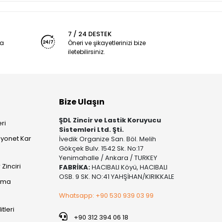
7 / 24 DESTEK
ya
Öneri ve şikayetlerinizi bize
iletebilirsiniz.
Bize Ulaşın
ŞDL Zincir ve Lastik Koruyucu
ri
Sistemleri Ltd. Şti.
yonet Kar
İvedik Organize San. Böl. Melih
Gökçek Bulv. 1542 Sk. No:17
Yenimahalle / Ankara / TURKEY
Zinciri
FABRİKA:
HACIBALI Köyü, HACIBALI
OSB. 9 SK. NO:41 YAHŞİHAN/KIRIKKALE
şıma
Whatsapp: +90 530 939 03 99
itleri
+90 312 394 06 18