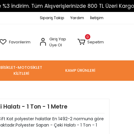
irim. Tüm Alışverişlerinizde 800 TL Üzeri Kargo Ücret
Sipariş Takip
Yardım
İletişim
0
Giriş Yap
Favorilerim
Sepetim
Üye Ol
BİSİKLET-MOTOSİKLET
KAMP ÜRÜNLERİ
KİLİTLERİ
 Halatı - 1 Ton - 1 Metre
ift Kat polyester halatlar En 1492-2 normuna göre
ktadır.Polyester Sapan - Çeki Halatı - 1 Ton - 1