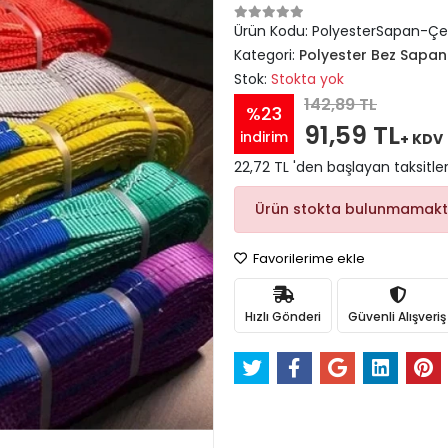
Ürün Kodu:
PolyesterSapan-Çek
Kategori:
Polyester Bez Sapan
Stok:
Stokta yok
142,89 TL
%23
91,59 TL
indirim
+ KDV
22,72 TL 'den başlayan taksitler
Ürün stokta bulunmamakt
Favorilerime ekle
Hızlı Gönderi
Güvenli Alışveriş