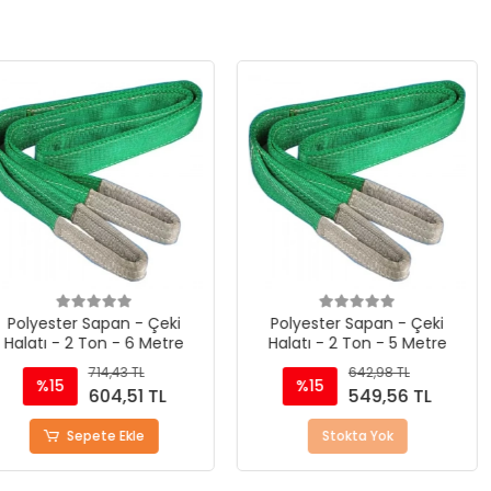
an - Çeki
Polyester Sapan - Çeki
Polyeste
 - 6 Metre
Halatı - 2 Ton - 5 Metre
Halatı - 
,43 TL
642,98 TL
%15
%10
4,51 TL
549,56 TL
 Ekle
Stokta Yok
S