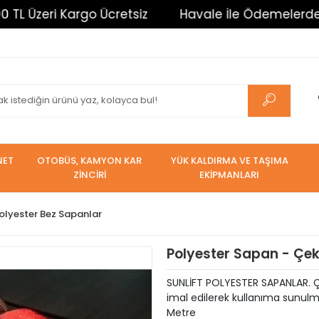
zeri Kargo Ücretsiz
Havale İle Ödemelerde %3 İnd
NET
OTOBÜS, KAMYON KAR
YÜK KALDIRMA VE TAŞIMA
ZİNCİRİ
EKİPMANLARI
olyester Bez Sapanlar
Polyester Sapan - Çeki
SUNLİFT POLYESTER SAPANLAR. Ç
imal edilerek kullanıma sunulma
Metre