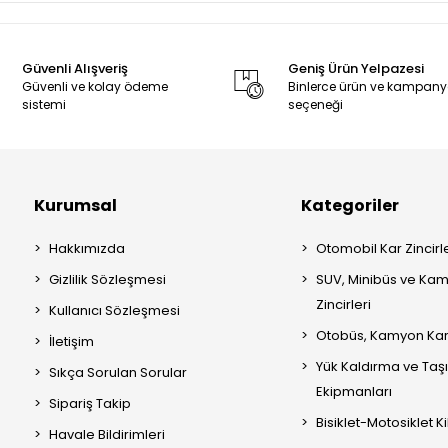
Güvenli Alışveriş
Geniş Ürün Yelpazesi
Güvenli ve kolay ödeme
Binlerce ürün ve kampan
sistemi
seçeneği
Kurumsal
Kategoriler
Hakkımızda
Otomobil Kar Zincirle
Gizlilik Sözleşmesi
SUV, Minibüs ve Kam
Zincirleri
Kullanıcı Sözleşmesi
Otobüs, Kamyon Kar 
İletişim
Yük Kaldırma ve Ta
Sıkça Sorulan Sorular
Ekipmanları
Sipariş Takip
Bisiklet-Motosiklet Kil
Havale Bildirimleri