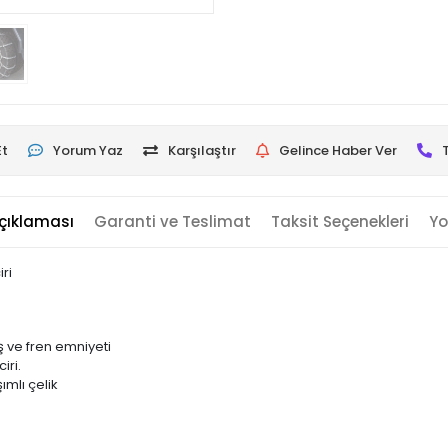
Et
Yorum Yaz
Karşılaştır
Gelince Haber Ver
çıklaması
Garanti ve Teslimat
Taksit Seçenekleri
Yo
ri
 ve fren emniyeti
iri.
mlı çelik