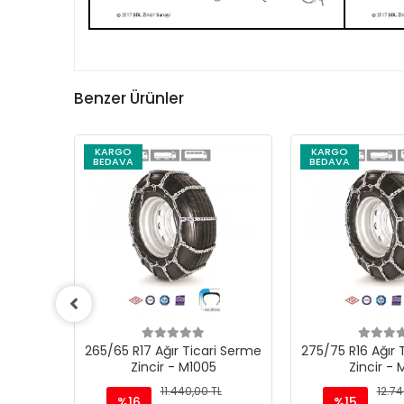
Benzer Ürünler
KARGO
KARGO
BEDAVA
BEDAVA
ri Serme
265/65 R17 Ağır Ticari Serme
275/75 R16 Ağır 
Zincir - M1005
Zincir - 
TL
11.440,00 TL
12.74
%16
%15