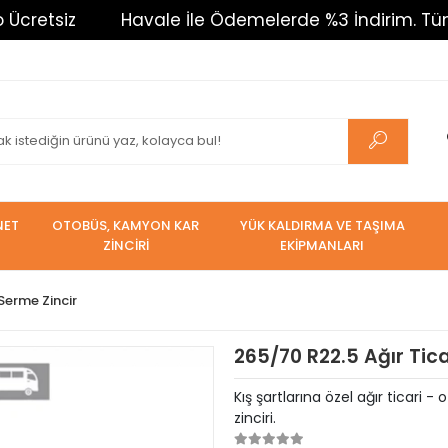
iz
Havale İle Ödemelerde %3 İndirim. Tüm Alışver
NET
OTOBÜS, KAMYON KAR
YÜK KALDIRMA VE TAŞIMA
ZİNCİRİ
EKİPMANLARI
 Serme Zincir
265/70 R22.5 Ağır Tica
Kış şartlarına özel ağır ticar
zinciri.