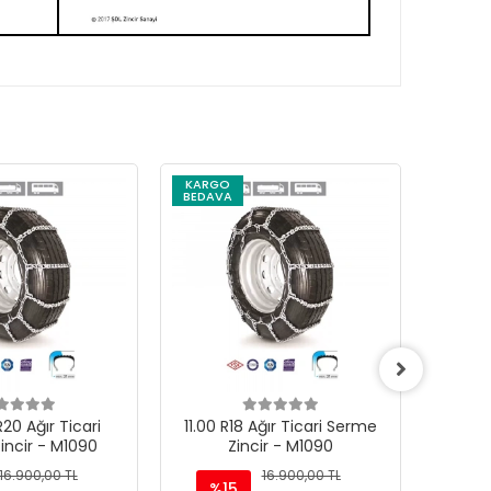
KARGO
KARG
BEDAVA
BEDAV
20 Ağır Ticari
11.00 R18 Ağır Ticari Serme
12.00 R
incir - M1090
Zincir - M1090
16.900,00 TL
16.900,00 TL
%15
%