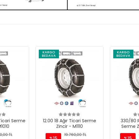
KARGO
KARGO
BEDAVA
BEDAVA
Ticari Serme
12.00 18 Ağır Ticari Serme
330/80 R
M1010
Zincir - M1110
Serme Z
0,00 TL
19.760,00 TL
%15
%15