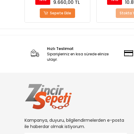
0 TL
9.660,00 TL
10.8
Sepete Ekle
Stokta 
Hızlı Teslimat
Siparişleriniz en kısa sürede elinize
ulaşır.
Kampanya, duyuru, bilgilendirmelerden e-posta
ile haberdar olmak istiyorum.