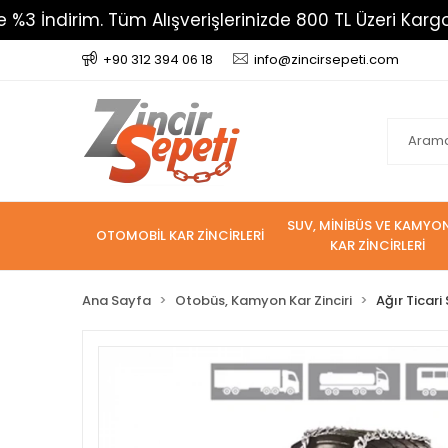
rim. Tüm Alışverişlerinizde 800 TL Üzeri Kargo Ücrets
+90 312 394 06 18
info@zincirsepeti.com
SUV, MİNİBÜS VE KAMYO
OTOMOBİL KAR ZİNCİRLERİ
KAR ZİNCİRLERİ
Ana Sayfa
Otobüs, Kamyon Kar Zinciri
Ağır Ticari