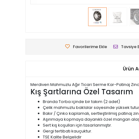
Favorilerime Ekle
Tavsiye 
Ürün A
Merdiven Mahmuzlu Ağır Ticari Serme Kar-Patinaj Zinci
Kış Şartlarına Özel Tasarım
Branda Torba içinde bir takım (2 adet)
Çelik mahmuzlu baklalar sayesinde yüksek tutuş
Bakır / Çinko kaplamalı, sertleştirilmiş patinaj zinc
Aşınmaya kopmaya dayanıklı özel mangan alaşı
Sert kış koşulları için tasarlanmıştır.
Gergi tertibatı kauçuktur.
TSE Kalite Belgelidir