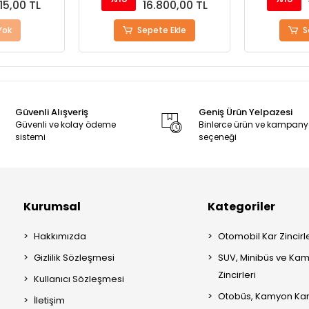
15,00 TL
16.800,00 TL
Yok
Sepete Ekle
S
Güvenli Alışveriş
Geniş Ürün Yelpazesi
Güvenli ve kolay ödeme
Binlerce ürün ve kampan
sistemi
seçeneği
Kurumsal
Kategoriler
Hakkımızda
Otomobil Kar Zincirle
Gizlilik Sözleşmesi
SUV, Minibüs ve Kam
Zincirleri
Kullanıcı Sözleşmesi
Otobüs, Kamyon Kar 
İletişim