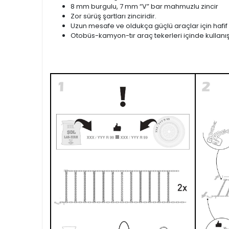
8 mm burgulu, 7 mm “V” bar mahmuzlu zincir
Zor sürüş şartları zinciridir.
Uzun mesafe ve oldukça güçlü araçlar için hafif ve 
Otobüs-kamyon-tır araç tekerleri içinde kullanışl