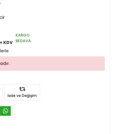
5
cir
KARGO
BEDAVA
+ KDV
lerle
adır.
İade ve Değişim