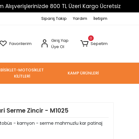
işlerinizde 800 TL Üzeri Kargo Ücretsiz
Havale
Sipariş Takip
Yardım
İletişim
0
Giriş Yap
Favorilerim
Sepetim
Üye Ol
BİSİKLET-MOTOSİKLET
KAMP ÜRÜNLERİ
KİLİTLERİ
ri Serme Zincir - M1025
i - otobüs - kamyon - serme mahmuzlu kar patinaj