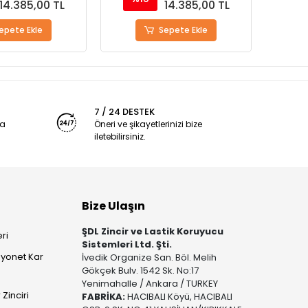
14.385,00 TL
14.385,00 TL
epete Ekle
Sepete Ekle
7 / 24 DESTEK
ya
Öneri ve şikayetlerinizi bize
iletebilirsiniz.
Bize Ulaşın
ŞDL Zincir ve Lastik Koruyucu
ri
Sistemleri Ltd. Şti.
yonet Kar
İvedik Organize San. Böl. Melih
Gökçek Bulv. 1542 Sk. No:17
Yenimahalle / Ankara / TURKEY
Zinciri
FABRİKA:
HACIBALI Köyü, HACIBALI