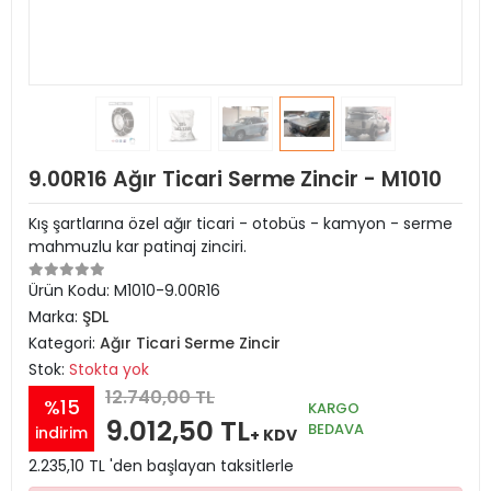
9.00R16 Ağır Ticari Serme Zincir - M1010
Kış şartlarına özel ağır ticari - otobüs - kamyon - serme
mahmuzlu kar patinaj zinciri.
Ürün Kodu:
M1010-9.00R16
Marka:
ŞDL
Kategori:
Ağır Ticari Serme Zincir
Stok:
Stokta yok
12.740,00 TL
%15
KARGO
9.012,50 TL
BEDAVA
indirim
+ KDV
2.235,10 TL 'den başlayan taksitlerle