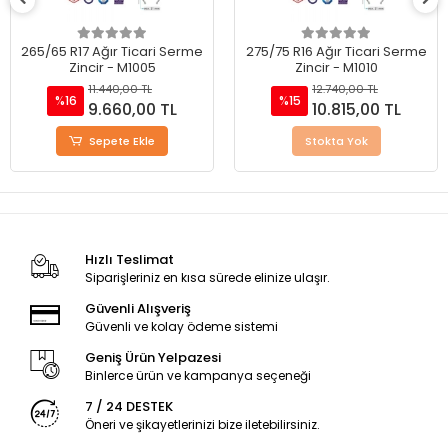
265/65 R17 Ağır Ticari Serme
275/75 R16 Ağır Ticari Serme
Zincir - M1005
Zincir - M1010
11.440,00 TL
12.740,00 TL
%16
%15
9.660,00 TL
10.815,00 TL
Sepete Ekle
Stokta Yok
Hızlı Teslimat
Siparişleriniz en kısa sürede elinize ulaşır.
Güvenli Alışveriş
Güvenli ve kolay ödeme sistemi
Geniş Ürün Yelpazesi
Binlerce ürün ve kampanya seçeneği
7 / 24 DESTEK
Öneri ve şikayetlerinizi bize iletebilirsiniz.