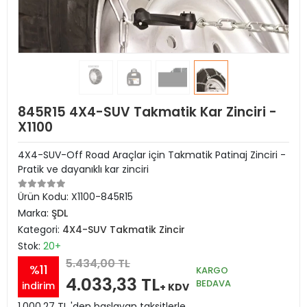
845R15 4X4-SUV Takmatik Kar Zinciri -
X1100
4X4-SUV-Off Road Araçlar için Takmatik Patinaj Zinciri -
Pratik ve dayanıklı kar zinciri
Ürün Kodu:
X1100-845R15
Marka:
ŞDL
Kategori:
4X4-SUV Takmatik Zincir
Stok:
20+
5.434,00 TL
%11
KARGO
4.033,33 TL
BEDAVA
indirim
+ KDV
1.000,27 TL 'den başlayan taksitlerle