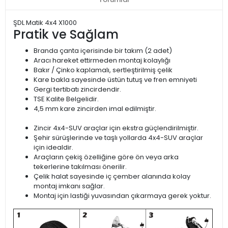
ŞDL Matik 4x4 X1000
Pratik ve Sağlam
Branda çanta içerisinde bir takım (2 adet)
Aracı hareket ettirmeden montaj kolaylığı
Bakır / Çinko kaplamalı, sertleştirilmiş çelik
Kare bakla sayesinde üstün tutuş ve fren emniyeti
Gergi tertibatı zincirdendir.
TSE Kalite Belgelidir.
4,5 mm kare zincirden imal edilmiştir.
Zincir 4x4-SUV araçlar için ekstra güçlendirilmiştir.
Şehir sürüşlerinde ve taşlı yollarda 4x4-SUV araçlar
için idealdir.
Araçların çekiş özelliğine göre ön veya arka
tekerlerine takılması önerilir.
Çelik halat sayesinde iç çember alanında kolay
montaj imkanı sağlar.
Montaj için lastiği yuvasından çıkarmaya gerek yoktur.