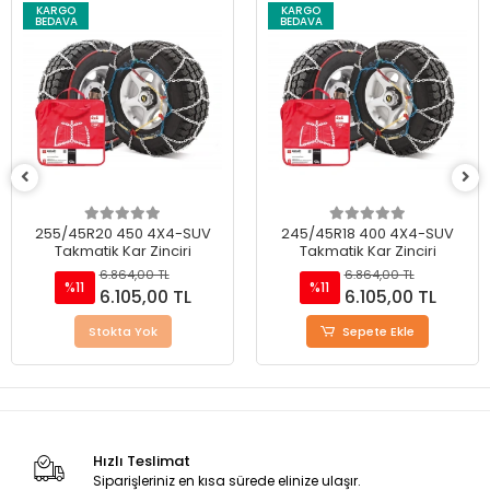
KARGO
KARGO
BEDAVA
BEDAVA
255/45R20 450 4X4-SUV
245/45R18 400 4X4-SUV
Takmatik Kar Zinciri
Takmatik Kar Zinciri
6.864,00 TL
6.864,00 TL
%11
%11
6.105,00 TL
6.105,00 TL
Stokta Yok
Sepete Ekle
Hızlı Teslimat
Siparişleriniz en kısa sürede elinize ulaşır.