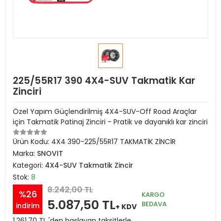
225/55R17 390 4X4-SUV Takmatik Kar
Zinciri
Özel Yapım Güçlendirilmiş 4X4-SUV-Off Road Araçlar
için Takmatik Patinaj Zinciri - Pratik ve dayanıklı kar zinciri
Ürün Kodu:
4X4 390-225/55R17 TAKMATİK ZİNCİR
Marka:
SNOVIT
Kategori:
4X4-SUV Takmatik Zincir
Stok:
8
8.242,00 TL
%26
KARGO
5.087,50 TL
BEDAVA
indirim
+ KDV
1.261,70 TL 'den başlayan taksitlerle