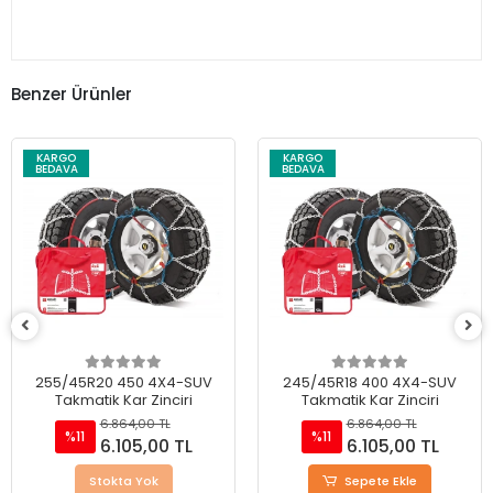
Benzer Ürünler
KARGO
KARGO
BEDAVA
BEDAVA
245/45R18 400 4X4-SUV
295/35 R21 470 4X4-SUV
Takmatik Kar Zinciri
Takmatik Kar Zinciri
6.864,00 TL
6.864,00 TL
%11
%11
6.105,00 TL
6.105,00 TL
Sepete Ekle
Sepete Ekle