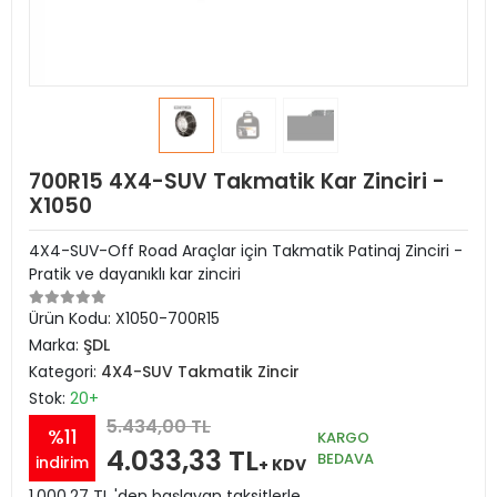
700R15 4X4-SUV Takmatik Kar Zinciri -
X1050
4X4-SUV-Off Road Araçlar için Takmatik Patinaj Zinciri -
Pratik ve dayanıklı kar zinciri
Ürün Kodu:
X1050-700R15
Marka:
ŞDL
Kategori:
4X4-SUV Takmatik Zincir
Stok:
20+
5.434,00 TL
%11
KARGO
4.033,33 TL
BEDAVA
indirim
+ KDV
1.000,27 TL 'den başlayan taksitlerle