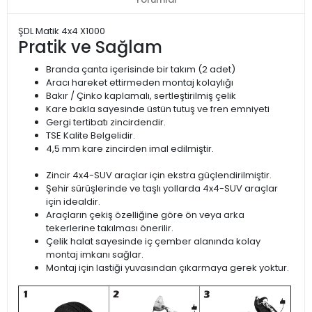
ŞDL Matik 4x4 X1000
Pratik ve Sağlam
Branda çanta içerisinde bir takım (2 adet)
Aracı hareket ettirmeden montaj kolaylığı
Bakır / Çinko kaplamalı, sertleştirilmiş çelik
Kare bakla sayesinde üstün tutuş ve fren emniyeti
Gergi tertibatı zincirdendir.
TSE Kalite Belgelidir.
4,5 mm kare zincirden imal edilmiştir.
Zincir 4x4-SUV araçlar için ekstra güçlendirilmiştir.
Şehir sürüşlerinde ve taşlı yollarda 4x4-SUV araçlar
için idealdir.
Araçların çekiş özelliğine göre ön veya arka
tekerlerine takılması önerilir.
Çelik halat sayesinde iç çember alanında kolay
montaj imkanı sağlar.
Montaj için lastiği yuvasından çıkarmaya gerek yoktur.