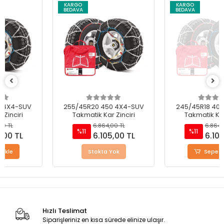
KARGO
KARGO
BEDAVA
BEDAVA
255/45R20 450 4X4-SUV
245/45R18 400 4X4-SUV
Takmatik Kar Zinciri
Takmatik Kar Zinciri
6.864,00 TL
6.864,00 TL
%11
%11
6.105,00 TL
6.105,00 TL
Stokta Yok
Sepete Ekle
Hızlı Teslimat
Siparişleriniz en kısa sürede elinize ulaşır.