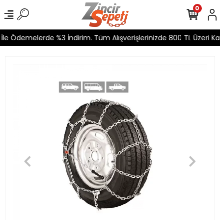
0
le Ödemelerde %3 İndirim. Tüm Alışverişlerinizde 800 TL Üzeri Kar