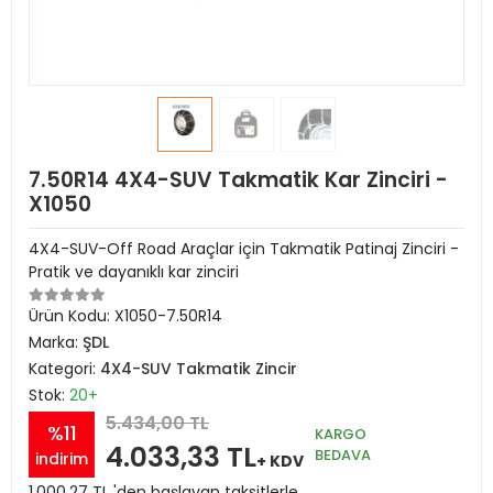
7.50R14 4X4-SUV Takmatik Kar Zinciri -
X1050
4X4-SUV-Off Road Araçlar için Takmatik Patinaj Zinciri -
Pratik ve dayanıklı kar zinciri
Ürün Kodu:
X1050-7.50R14
Marka:
ŞDL
Kategori:
4X4-SUV Takmatik Zincir
Stok:
20+
5.434,00 TL
%11
KARGO
4.033,33 TL
BEDAVA
indirim
+ KDV
1.000,27 TL 'den başlayan taksitlerle