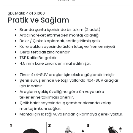
ŞDL Matik 4x4 X1000
Pratik ve Sağlam
Branda çanta içerisinde bir takım (2 adet)
Aracı hareket ettirmeden montaj kolaylığı
Bakır / Çinko kaplamalı, sertleştirilmiş çelik
Kare bakla sayesinde üstün tutuş ve fren emniyeti
Gergi tertibatı zincirdendir.
TSE Kalite Belgelidir.
4,5 mm kare zincirden imal edilmiştir.
Zincir 4x4-SUV araçlar için ekstra güçlendirilmiştir.
Şehir sürüşlerinde ve taşlı yollarda 4x4-SUV araçlar
için idealdir.
Araçların çekiş özelliğine göre ön veya arka
tekerlerine takılması önerilir.
Çelik halat sayesinde iç çember alanında kolay
montaj imkanı sağlar.
Montaj için lastiği yuvasından çıkarmaya gerek yoktur.