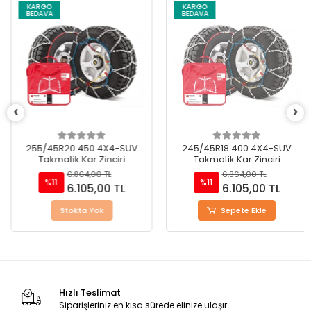
KARGO
KARGO
BEDAVA
BEDAVA
255/45R20 450 4X4-SUV
245/45R18 400 4X4-SUV
Takmatik Kar Zinciri
Takmatik Kar Zinciri
6.864,00 TL
6.864,00 TL
%11
%11
6.105,00 TL
6.105,00 TL
Stokta Yok
Sepete Ekle
Hızlı Teslimat
Siparişleriniz en kısa sürede elinize ulaşır.