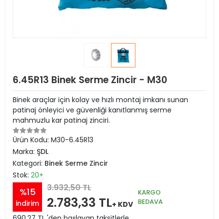
6.45R13 Binek Serme Zincir - M30
Binek araçlar için kolay ve hızlı montaj imkanı sunan
patinaj önleyici ve güvenliği kanıtlanmış serme
mahmuzlu kar patinaj zinciri.
Ürün Kodu:
M30-6.45R13
Marka:
ŞDL
Kategori:
Binek Serme Zincir
Stok:
20+
3.932,50 TL
%15
KARGO
2.783,33 TL
BEDAVA
indirim
+ KDV
690,27 TL 'den başlayan taksitlerle