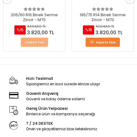
205/60 R16 Binek Serme
195/75 R14 Binek Serme
Zincir - M70
Zincir - M70
4.504,50 TL
4.504,50 TL
%15
%15
3.820,00 TL
3.820,00 TL
Stokta Yok
Sepete Ekle
Hızlı Teslimat
Siparişleriniz en kısa sürede elinize ulaşır.
Güvenli Alışveriş
Güvenli ve kolay ödeme sistemi
Geniş Ürün Yelpazesi
Binlerce ürün ve kampanya seçeneği
7 / 24 DESTEK
Öneri ve şikayetlerinizi bize iletebilirsiniz.