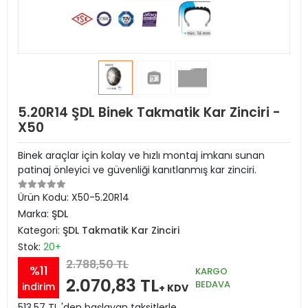
5.20R14 ŞDL Binek Takmatik Kar Zinciri -
X50
Binek araçlar için kolay ve hızlı montaj imkanı sunan
patinaj önleyici ve güvenliği kanıtlanmış kar zinciri.
Ürün Kodu:
X50-5.20R14
Marka:
ŞDL
Kategori:
ŞDL Takmatik Kar Zinciri
Stok:
20+
2.788,50 TL
%11
KARGO
2.070,83 TL
BEDAVA
indirim
+ KDV
513,57 TL 'den başlayan taksitlerle