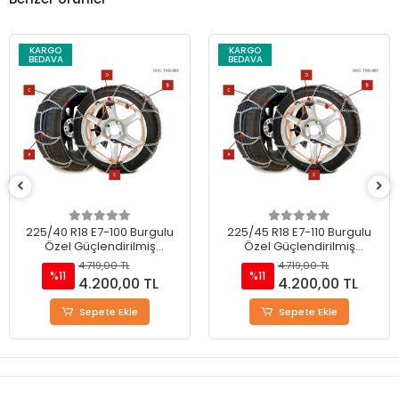
KARGO
KARGO
BEDAVA
BEDAVA
225/45 R18 E7-110 Burgulu
245/45R18 E7-120 Burgulu
Özel Güçlendirilmiş
Özel Güçlendirilmiş
Takmatik Kar Zinciri
Takmatik Kar Zinciri
4.719,00 TL
4.719,00 TL
%11
%11
4.200,00 TL
4.200,00 TL
Sepete Ekle
Stokta Yok