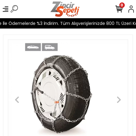
0
İle Ödemelerde %3 İndirim. Tüm Alışverişlerinizde 800 TL Üzeri Ka