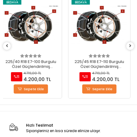
BEDAVA
BEDAVA
225/45 R18 E7-110 Burgulu
245/45R18 E7-120 Burgulu
Özel Güçlendirilmiş
Özel Güçlendirilmiş
Takmatik Kar Zinciri
Takmatik Kar Zinciri
4.719,00 TL
4.719,00 TL
%11
%11
4.200,00 TL
4.200,00 TL
Sepete Ekle
Stokta Yok
Hızlı Teslimat
Siparişleriniz en kısa sürede elinize ulaşır.