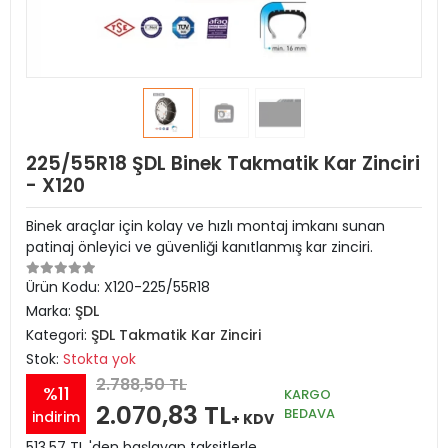
225/55R18 ŞDL Binek Takmatik Kar Zinciri
- X120
Binek araçlar için kolay ve hızlı montaj imkanı sunan
patinaj önleyici ve güvenliği kanıtlanmış kar zinciri.
Ürün Kodu:
X120-225/55R18
Marka:
ŞDL
Kategori:
ŞDL Takmatik Kar Zinciri
Stok:
Stokta yok
2.788,50 TL
%11
KARGO
2.070,83 TL
BEDAVA
indirim
+ KDV
513,57 TL 'den başlayan taksitlerle