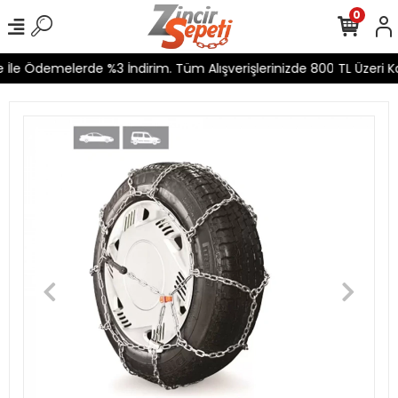
0
İle Ödemelerde %3 İndirim. Tüm Alışverişlerinizde 800 TL Üzeri Ka