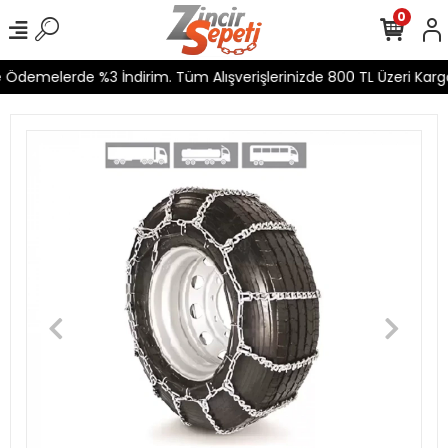
0
 Ödemelerde %3 İndirim. Tüm Alışverişlerinizde 800 TL Üzeri Kargo