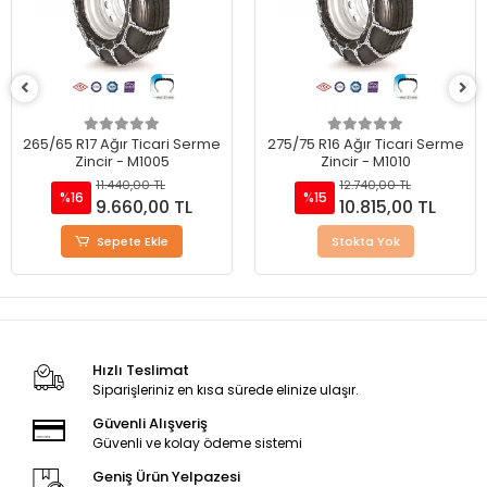
265/65 R17 Ağır Ticari Serme
275/75 R16 Ağır Ticari Serme
Zincir - M1005
Zincir - M1010
11.440,00 TL
12.740,00 TL
%16
%15
9.660,00 TL
10.815,00 TL
Sepete Ekle
Stokta Yok
Hızlı Teslimat
Siparişleriniz en kısa sürede elinize ulaşır.
Güvenli Alışveriş
Güvenli ve kolay ödeme sistemi
Geniş Ürün Yelpazesi