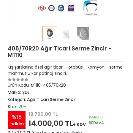
405/70R20 Ağır Ticari Serme Zincir -
M1110
Kış şartlarına özel ağır ticari - otobüs - kamyon - serme
mahmuzlu kar patinaj zinciri.
Ürün Kodu:
M1110-405/70R20
Marka:
ŞDL
Kategori:
Ağır Ticari Serme Zincir
Stok:
20+
19.760,00 TL
%15
KARGO
14.000,00 TL
BEDAVA
indirim
+ KDV
3.472,00 TL 'den başlayan taksitlerle