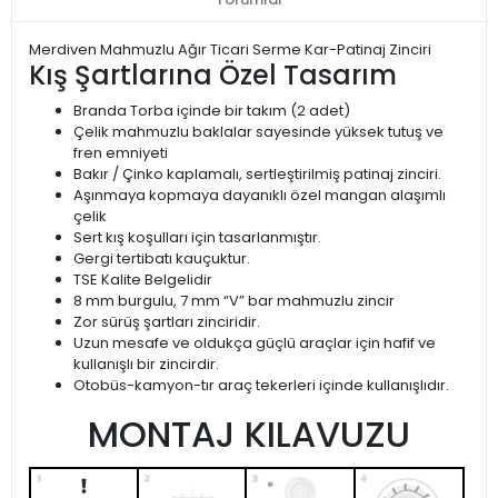
Merdiven Mahmuzlu Ağır Ticari Serme Kar-Patinaj Zinciri
Kış Şartlarına Özel Tasarım
Branda Torba içinde bir takım (2 adet)
Çelik mahmuzlu baklalar sayesinde yüksek tutuş ve
fren emniyeti
Bakır / Çinko kaplamalı, sertleştirilmiş patinaj zinciri.
Aşınmaya kopmaya dayanıklı özel mangan alaşımlı
çelik
Sert kış koşulları için tasarlanmıştır.
Gergi tertibatı kauçuktur.
TSE Kalite Belgelidir
8 mm burgulu, 7 mm “V” bar mahmuzlu zincir
Zor sürüş şartları zinciridir.
Uzun mesafe ve oldukça güçlü araçlar için hafif ve
kullanışlı bir zincirdir.
Otobüs-kamyon-tır araç tekerleri içinde kullanışlıdır.
MONTAJ KILAVUZU