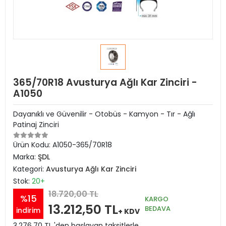
365/70R18 Avusturya Ağlı Kar Zinciri -
A1050
Dayanıklı ve Güvenilir - Otobüs - Kamyon - Tır - Ağlı
Patinaj Zinciri
Ürün Kodu:
A1050-365/70R18
Marka:
ŞDL
Kategori:
Avusturya Ağlı Kar Zinciri
Stok:
20+
18.720,00 TL
%15
KARGO
13.212,50 TL
BEDAVA
indirim
+ KDV
3.276,70 TL 'den başlayan taksitlerle