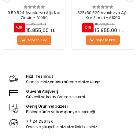
9.50 R24 Avusturya Ağlı Kar
325/80 R20 Avusturya Ağlı
Zinciri - A1050
Kar Zinciri - A1050
18.720,00 TL
18.720,00 TL
%15
%15
15.855,00 TL
15.855,00 TL
Sepete Ekle
Sepete Ekle
Hızlı Teslimat
Siparişleriniz en kısa sürede elinize ulaşır.
Güvenli Alışveriş
Güvenli ve kolay ödeme sistemi
Geniş Ürün Yelpazesi
Binlerce ürün ve kampanya seçeneği
7 / 24 DESTEK
Öneri ve şikayetlerinizi bize iletebilirsiniz.