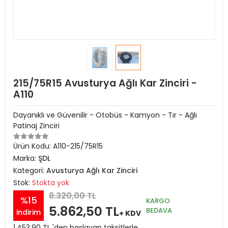
215/75R15 Avusturya Ağlı Kar Zinciri -
A110
Dayanıklı ve Güvenilir - Otobüs - Kamyon - Tır - Ağlı
Patinaj Zinciri
Ürün Kodu:
A110-215/75R15
Marka:
ŞDL
Kategori:
Avusturya Ağlı Kar Zinciri
Stok:
Stokta yok
8.320,00 TL
%15
KARGO
5.862,50 TL
BEDAVA
indirim
+ KDV
1.453,90 TL 'den başlayan taksitlerle