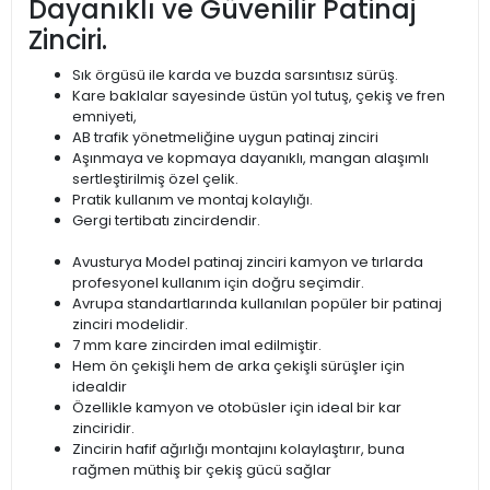
Dayanıklı ve Güvenilir Patinaj
Zinciri.
Sık örgüsü ile karda ve buzda sarsıntısız sürüş.
Kare baklalar sayesinde üstün yol tutuş, çekiş ve fren
emniyeti,
AB trafik yönetmeliğine uygun patinaj zinciri
Aşınmaya ve kopmaya dayanıklı, mangan alaşımlı
sertleştirilmiş özel çelik.
Pratik kullanım ve montaj kolaylığı.
Gergi tertibatı zincirdendir.
Avusturya Model patinaj zinciri kamyon ve tırlarda
profesyonel kullanım için doğru seçimdir.
Avrupa standartlarında kullanılan popüler bir patinaj
zinciri modelidir.
7 mm kare zincirden imal edilmiştir.
Hem ön çekişli hem de arka çekişli sürüşler için
idealdir
Özellikle kamyon ve otobüsler için ideal bir kar
zinciridir.
Zincirin hafif ağırlığı montajını kolaylaştırır, buna
rağmen müthiş bir çekiş gücü sağlar