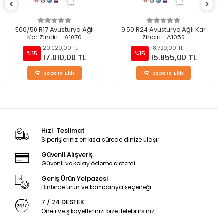
9.50 R24 Avusturya Ağlı Kar
325/80 R20 Avusturya Ağlı
Zinciri - A1050
Kar Zinciri - A1050
18.720,00 TL
18.720,00 TL
%15
%15
15.855,00 TL
15.855,00 TL
Sepete Ekle
Sepete Ekle
Hızlı Teslimat
Siparişleriniz en kısa sürede elinize ulaşır.
Güvenli Alışveriş
Güvenli ve kolay ödeme sistemi
Geniş Ürün Yelpazesi
Binlerce ürün ve kampanya seçeneği
7 / 24 DESTEK
Öneri ve şikayetlerinizi bize iletebilirsiniz.