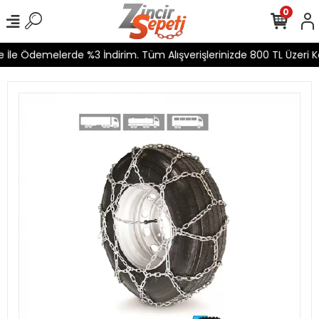
0
İle Ödemelerde %3 İndirim. Tüm Alışverişlerinizde 800 TL Üzeri Ka