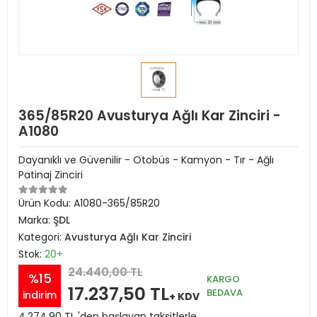
365/85R20 Avusturya Ağlı Kar Zinciri -
A1080
Dayanıklı ve Güvenilir - Otobüs - Kamyon - Tır - Ağlı
Patinaj Zinciri
Ürün Kodu:
A1080-365/85R20
Marka:
ŞDL
Kategori:
Avusturya Ağlı Kar Zinciri
Stok:
20+
24.440,00 TL
%15
KARGO
17.237,50 TL
BEDAVA
indirim
+ KDV
4.274,90 TL 'den başlayan taksitlerle