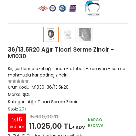
36/13.5R20 Ağır Ticari Serme Zincir -
M1030
Kış şartlarına özel ağır ticari - otobüs - kamyon - serme
mahmuzlu kar patinaj zinciri.
Ürün Kodu:
M1030-36/13.5R20
Marka:
ŞDL
Kategori:
Ağır Ticari Serme Zincir
Stok:
20+
15.600,00 TL
%15
KARGO
11.025,00 TL
BEDAVA
indirim
+ KDV
2.734,20 TL 'den başlayan taksitlerle