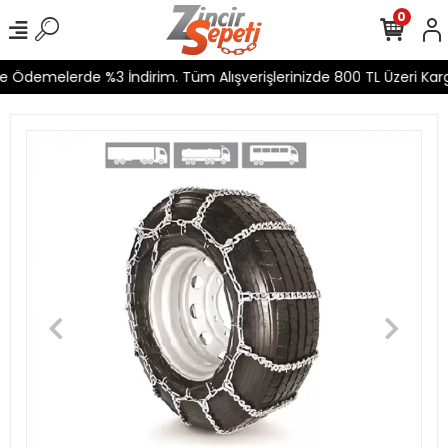
0
e Ödemelerde %3 İndirim. Tüm Alışverişlerinizde 800 TL Üzeri Karg