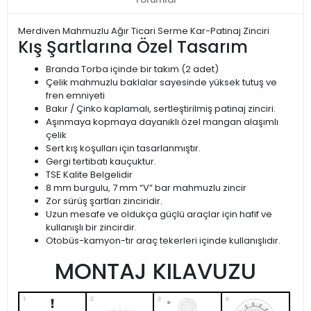
Merdiven Mahmuzlu Ağır Ticari Serme Kar-Patinaj Zinciri
Kış Şartlarına Özel Tasarım
Branda Torba içinde bir takım (2 adet)
Çelik mahmuzlu baklalar sayesinde yüksek tutuş ve
fren emniyeti
Bakır / Çinko kaplamalı, sertleştirilmiş patinaj zinciri.
Aşınmaya kopmaya dayanıklı özel mangan alaşımlı
çelik
Sert kış koşulları için tasarlanmıştır.
Gergi tertibatı kauçuktur.
TSE Kalite Belgelidir
8 mm burgulu, 7 mm “V” bar mahmuzlu zincir
Zor sürüş şartları zinciridir.
Uzun mesafe ve oldukça güçlü araçlar için hafif ve
kullanışlı bir zincirdir.
Otobüs-kamyon-tır araç tekerleri içinde kullanışlıdır.
MONTAJ KILAVUZU