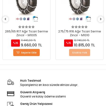
265/65 R17 Ağır Ticari Serme
275/75 R16 Ağır Ticari Serme
Zincir - M1005
Zincir - M1010
11.440,00 TL
12.740,00 TL
%16
%15
9.660,00 TL
10.815,00 TL
Sepete Ekle
Stokta Yok
Hızlı Teslimat
Siparişleriniz en kısa sürede elinize ulaşır.
Güvenli Alışveriş
Güvenli ve kolay ödeme sistemi
Geniş Ürün Yelpazesi