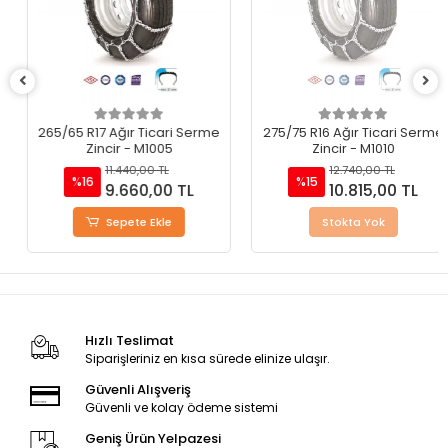
265/65 R17 Ağır Ticari Serme
275/75 R16 Ağır Ticari Serme
Zincir - M1005
Zincir - M1010
11.440,00 TL
12.740,00 TL
%16
%15
9.660,00 TL
10.815,00 TL
Sepete Ekle
Stokta Yok
Hızlı Teslimat
Siparişleriniz en kısa sürede elinize ulaşır.
Güvenli Alışveriş
Güvenli ve kolay ödeme sistemi
Geniş Ürün Yelpazesi