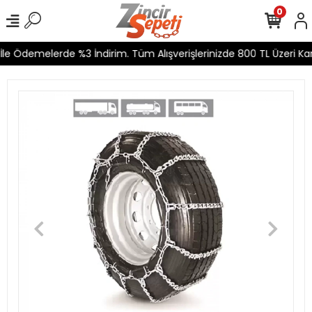
0
le Ödemelerde %3 İndirim. Tüm Alışverişlerinizde 800 TL Üzeri Kar