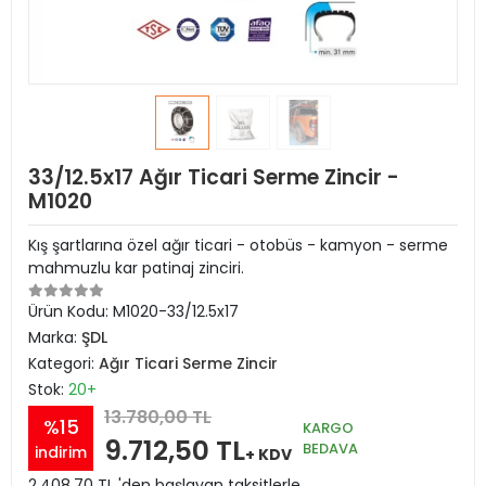
33/12.5x17 Ağır Ticari Serme Zincir -
M1020
Kış şartlarına özel ağır ticari - otobüs - kamyon - serme
mahmuzlu kar patinaj zinciri.
Ürün Kodu:
M1020-33/12.5x17
Marka:
ŞDL
Kategori:
Ağır Ticari Serme Zincir
Stok:
20+
13.780,00 TL
%15
KARGO
9.712,50 TL
BEDAVA
indirim
+ KDV
2.408,70 TL 'den başlayan taksitlerle