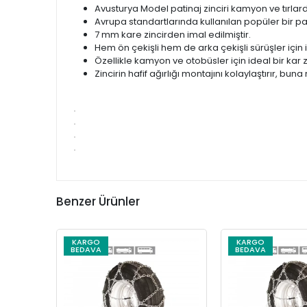
Avusturya Model patinaj zinciri kamyon ve tırlar
Avrupa standartlarında kullanılan popüler bir pat
7 mm kare zincirden imal edilmiştir.
Hem ön çekişli hem de arka çekişli sürüşler için 
Özellikle kamyon ve otobüsler için ideal bir kar zi
Zincirin hafif ağırlığı montajını kolaylaştırır, b
Benzer Ürünler
KARGO
KARGO
BEDAVA
BEDAVA