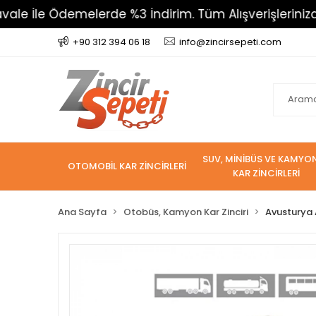
İle Ödemelerde %3 İndirim. Tüm Alışverişlerinizde 800
+90 312 394 06 18
info@zincirsepeti.com
SUV, MİNİBÜS VE KAMYO
OTOMOBİL KAR ZİNCİRLERİ
KAR ZİNCİRLERİ
Ana Sayfa
Otobüs, Kamyon Kar Zinciri
Avusturya A