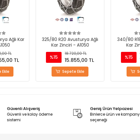
sturya Ağlı
340/80 R18 Avusturya Ağlı
300/70R20
- A1050
Kar Zinciri - A1050
Kar Zi
0,00 TL
18.720,00 TL
%15
%15
55,00 TL
15.855,00 TL
 Ekle
Sepete Ekle
S
Güvenli Alışveriş
Geniş Ürün Yelpazesi
Güvenli ve kolay ödeme
Binlerce ürün ve kampan
sistemi
seçeneği