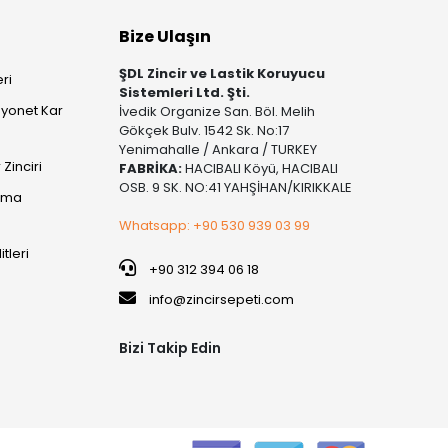
Bize Ulaşın
ŞDL Zincir ve Lastik Koruyucu
ri
Sistemleri Ltd. Şti.
yonet Kar
İvedik Organize San. Böl. Melih
Gökçek Bulv. 1542 Sk. No:17
Yenimahalle / Ankara / TURKEY
Zinciri
FABRİKA:
HACIBALI Köyü, HACIBALI
OSB. 9 SK. NO:41 YAHŞİHAN/KIRIKKALE
şıma
Whatsapp: +90 530 939 03 99
itleri
+90 312 394 06 18
info@zincirsepeti.com
Bizi Takip Edin