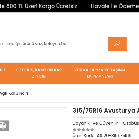
 TL Üzeri Kargo Ücretsiz
Havale İle Ödemelerde %
NET
OTOBÜS, KAMYON KAR
YÜK KALDIRMA VE TAŞIMA
ZİNCİRİ
EKİPMANLARI
ğlı Kar Zinciri
315/75R16 Avusturya Ağ
Dayanıklı ve Güvenilir - Otobüs 
Ürün Kodu:
A1020-315/75R16