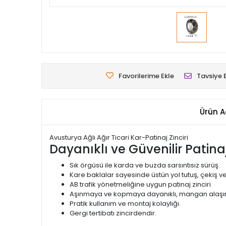
Favorilerime Ekle
Tavsiye 
Ürün A
Avusturya Ağlı Ağır Ticari Kar-Patinaj Zinciri
Dayanıklı ve Güvenilir Patinaj 
Sık örgüsü ile karda ve buzda sarsıntısız sürüş.
Kare baklalar sayesinde üstün yol tutuş, çekiş ve
AB trafik yönetmeliğine uygun patinaj zinciri
Aşınmaya ve kopmaya dayanıklı, mangan alaşımlı 
Pratik kullanım ve montaj kolaylığı.
Gergi tertibatı zincirdendir.