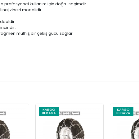
da profesyonel kullanım için doğru seçimdir.
inaj zinciri modelidir.
idealdir
nciridir.
una rağmen müthiş bir çekiş gücü sağlar
KARGO
KARGO
BEDAVA
BEDAVA