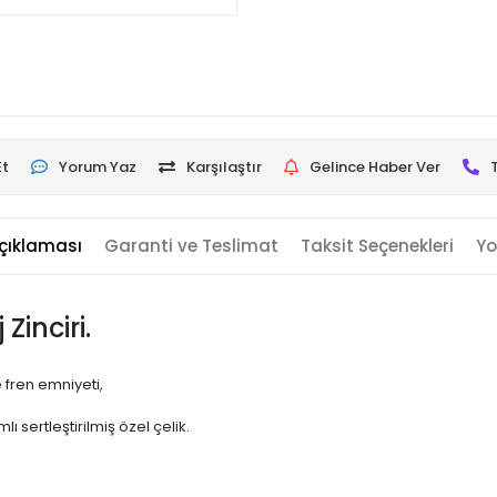
Et
Yorum Yaz
Karşılaştır
Gelince Haber Ver
çıklaması
Garanti ve Teslimat
Taksit Seçenekleri
Yo
Zinciri.
 fren emniyeti,
sertleştirilmiş özel çelik.