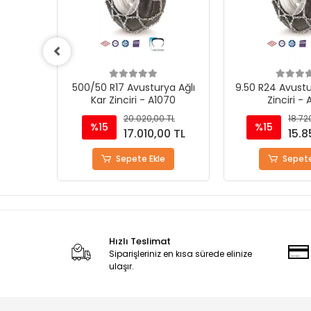
a Ağlı
9.50 R24 Avusturya Ağlı Kar
325/80 R20 Avu
070
Zinciri - A1050
Kar Zinciri 
TL
18.720,00 TL
18.72
%15
%15
0 TL
15.855,00 TL
15.8
Sepete Ekle
Sepete
Hızlı Teslimat
Siparişleriniz en kısa sürede elinize
ulaşır.