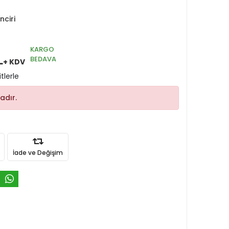
nciri
KARGO
L
BEDAVA
+ KDV
tlerle
adır.
İade ve Değişim