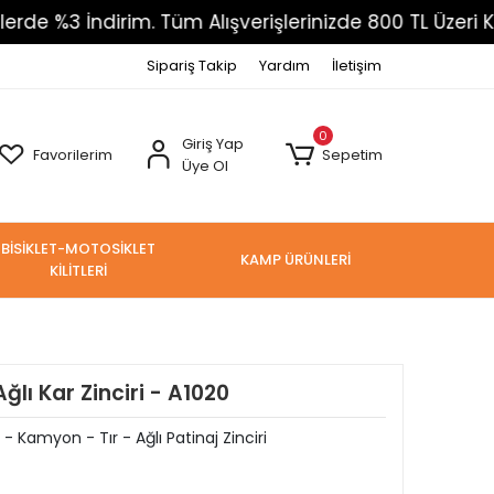
3 İndirim. Tüm Alışverişlerinizde 800 TL Üzeri Kargo 
Sipariş Takip
Yardım
İletişim
0
Giriş Yap
Favorilerim
Sepetim
Üye Ol
BİSİKLET-MOTOSİKLET
KAMP ÜRÜNLERİ
KİLİTLERİ
lı Kar Zinciri - A1020
- Kamyon - Tır - Ağlı Patinaj Zinciri