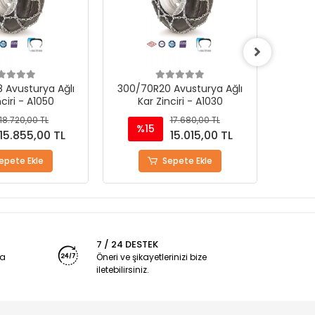
 Avusturya Ağlı
8.30 R24 Avusturya Ağlı Kar
260/8
nciri - A1030
Zinciri - A1020
K
17.680,00 TL
14.820,00 TL
%15
%
15.015,00 TL
12.600,00 TL
epete Ekle
Stokta Yok
7 / 24 DESTEK
ya
Öneri ve şikayetlerinizi bize
iletebilirsiniz.